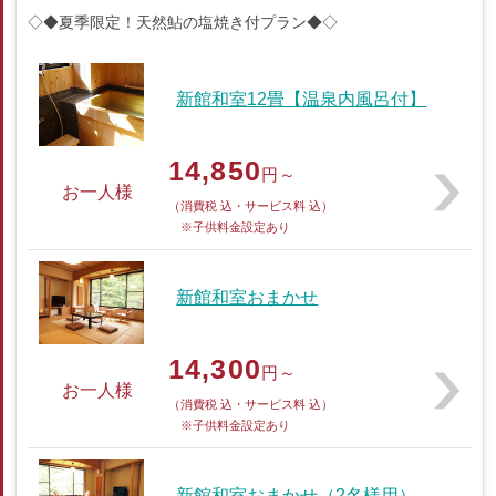
◇◆夏季限定！天然鮎の塩焼き付プラン◆◇
新館和室12畳【温泉内風呂付】
14,850
円～
お一人様
（消費税 込・サービス料 込）
※子供料金設定あり
新館和室おまかせ
14,300
円～
お一人様
（消費税 込・サービス料 込）
※子供料金設定あり
新館和室おまかせ（2名様用）