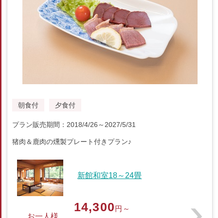
朝食付
夕食付
プラン販売期間：2018/4/26～2027/5/31
猪肉＆鹿肉の燻製プレート付きプラン♪
新館和室18～24畳
14,300
円～
お一人様