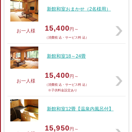
新館和室おまかせ（2名様用）
15,400
円～
お一人様
（消費税 込・サービス料 込）
新館和室18～24畳
15,400
円～
お一人様
（消費税 込・サービス料 込）
※子供料金設定あり
新館和室12畳【温泉内風呂付】
15,950
円～