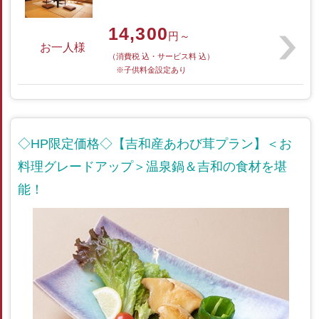
14,300
円～
お一人様
（消費税 込・サービス料 込）
※子供料金設定あり
◇HP限定価格◇【吉和産あわび茸プラン】＜お
料理グレードアップ＞温泉鍋＆吉和の食材を堪
能！