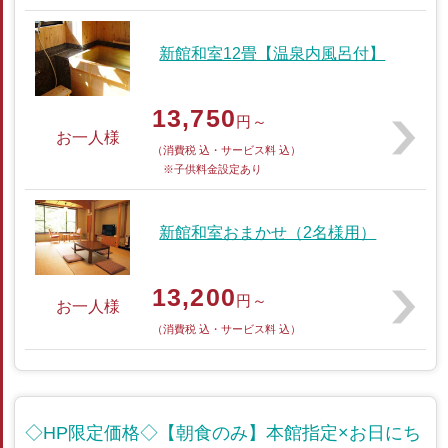
新館和室12畳【温泉内風呂付】
13,750
円～
お一人様
（消費税 込・サービス料 込）
※子供料金設定あり
新館和室おまかせ（2名様用）
13,200
円～
お一人様
（消費税 込・サービス料 込）
◇HP限定価格◇【朝食のみ】本館指定×お日にち