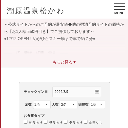
潮原温泉松かわ
MENU
～公式サイトからのご予約が最安値◆他の宿泊予約サイトの価格か
ら【お1人様 550円引き】でご提供しております～
●12/12 OPEN！めがひらスキー場まで車で約７分●
―― 桜、新緑、紅葉、雪見 ――
四季を眺める展望露天と温泉鍋で癒しの時を。
もっと見る▼
四方を豊かな緑に囲まれた潮原温泉。 四季の眺めを堪能できる最
上階に７種の湯がございます。
効能豊かな強ラドン泉水を「 飲用 」「 温浴 」、そして温泉水を使
チェックイン日
ったお料理で「 食して 」頂く。
心身の癒しと健康をお手伝いします。
泊数
人数
部屋数
お食事タイプ
朝食あり
昼食あり
夕食あり
食事なし