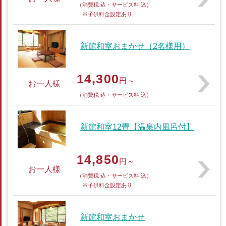
（消費税 込・サービス料 込）
※子供料金設定あり
新館和室おまかせ（2名様用）
14,300
円～
お一人様
（消費税 込・サービス料 込）
新館和室12畳【温泉内風呂付】
14,850
円～
お一人様
（消費税 込・サービス料 込）
※子供料金設定あり
新館和室おまかせ