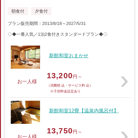
朝食付
夕食付
プラン販売期間：2013/8/18～2027/5/31
◇◆一番人気／1泊2食付きスタンダードプラン◆◇
新館和室おまかせ
13,200
円～
お一人様
（消費税 込・サービス料 込）
※子供料金設定あり
新館和室12畳【温泉内風呂付】
13,750
円～
お一人様