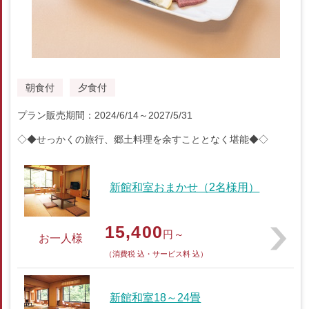
朝食付
夕食付
プラン販売期間：2024/6/14～2027/5/31
◇◆せっかくの旅行、郷土料理を余すこととなく堪能◆◇
新館和室おまかせ（2名様用）
15,400
円～
お一人様
（消費税 込・サービス料 込）
新館和室18～24畳