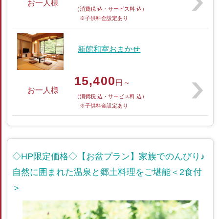
お一人様
（消費税 込・サービス料 込）
※子供料金設定あり
新館和室おまかせ
15,400
円～
お一人様
（消費税 込・サービス料 込）
※子供料金設定あり
◇HP限定価格◇【お盆プラン】家族でのんびり♪
自然に囲まれた温泉と郷土料理をご堪能＜2食付
＞