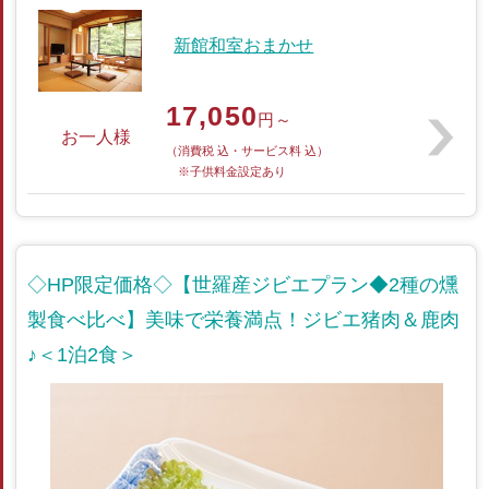
新館和室おまかせ
17,050
円～
お一人様
（消費税 込・サービス料 込）
※子供料金設定あり
◇HP限定価格◇【世羅産ジビエプラン◆2種の燻
製食べ比べ】美味で栄養満点！ジビエ猪肉＆鹿肉
♪＜1泊2食＞