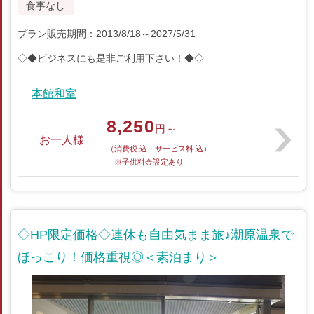
食事なし
プラン販売期間：2013/8/18～2027/5/31
◇◆ビジネスにも是非ご利用下さい！◆◇
本館和室
8,250
円～
お一人様
（消費税 込・サービス料 込）
※子供料金設定あり
◇HP限定価格◇連休も自由気まま旅♪潮原温泉で
ほっこり！価格重視◎＜素泊まり＞