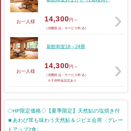
14,300
円～
お一人様
（消費税 込・サービス料 込）
新館和室18～24畳
14,300
円～
お一人様
（消費税 込・サービス料 込）
※子供料金設定あり
◇HP限定価格◇【夏季限定】天然鮎の塩焼き付
★あわび茸も味わう天然鮎＆ジビエ会席〈グレー
ドアップ2食〉