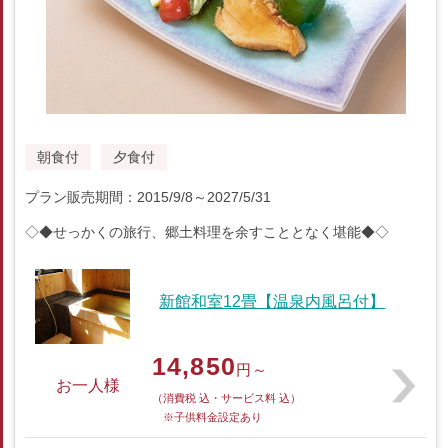
朝食付
夕食付
プラン販売期間：2015/9/8～2027/5/31
◇◆せっかくの旅行、郷土料理を余すこととなく堪能◆◇
新館和室12畳【温泉内風呂付】
14,850
円～
お一人様
（消費税 込・サービス料 込）
※子供料金設定あり