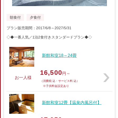
朝食付
夕食付
プラン販売期間：2017/6/8～2027/5/31
◇◆一番人気／1泊2食付きスタンダードプラン◆◇
新館和室18～24畳
16,500
円～
お一人様
（消費税 込・サービス料 込）
※子供料金設定あり
新館和室12畳【温泉内風呂付】