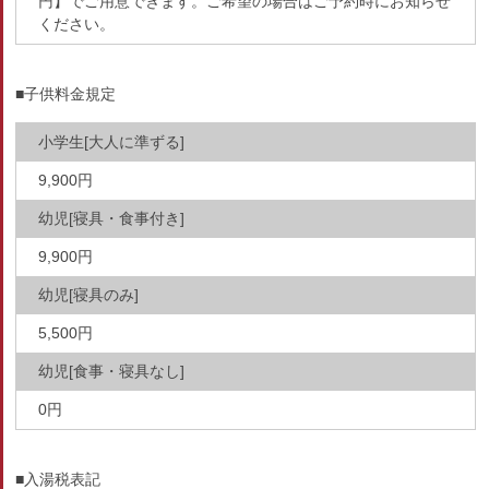
円】でご用意できます。ご希望の場合はご予約時にお知らせ
ください。
■子供料金規定
小学生[大人に準ずる]
9,900円
幼児[寝具・食事付き]
9,900円
幼児[寝具のみ]
5,500円
幼児[食事・寝具なし]
0円
■入湯税表記