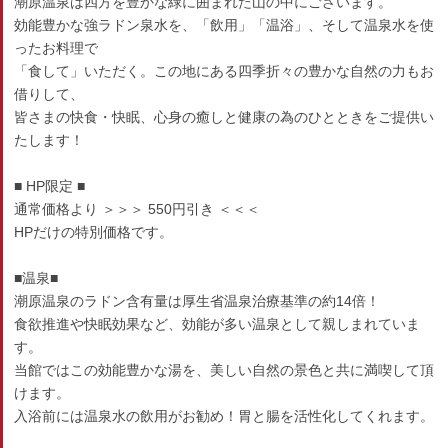
潮原温泉は四方を豊かな緑に囲まれた山の中にございます。
効能豊かな強ラドン泉水を、「飲用」「温浴」、そして温泉水を使
ったお料理で
「食して」いただく。この地にある四季折々の豊かな自然の力もお
借りして、
皆さまの快食・快眠、心身の癒しと健康の為のひとときをご提供い
たします！
■ HP限定 ■
通常価格より ＞＞＞ 550円引き ＜＜＜
HPだけの特別価格です。
■温泉■
潮原温泉のラドン含有量は厚生省温泉治療基準の約14倍！
食欲推進や快眠効果など、効能が多い温泉として親しまれていま
す。
当館ではこの効能豊かな湯を、美しい自然の景色と共に満喫して頂
けます。
入浴前には温泉水の飲用がお勧め！胃と腸を活性化してくれます。