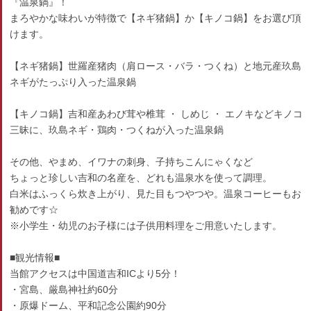
『温泉鍋』！
まろやかな味わいが特徴で【ネギ猪鍋】か【キノコ鍋】をお選び頂
けます。
【ネギ猪鍋】世羅産猪肉（肩ロース・バラ・つくね）と地元産玖島
ネギがたっぷり入った温泉鍋
【キノコ鍋】吉和産あわび茸や椎茸 ・ しめじ ・ エノキなどキノコ
三昧に、玖島ネギ・鶏肉・つくねが入った温泉鍋
その他、やまめ、イワナの刺身、子持ちこんにゃくなど
ちょっと珍しい吉和の名産を、どれも温泉水を使って調理。
白米はふっくら炊き上がり、見た目もつやつや。温泉コーヒーもお
勧めです☆
※小学生・幼児のお子様には子供用料理をご用意いたします。
■観光情報■
当館アクセスは中国道吉和ICより5分！
・宮島、厳島神社約60分
・原爆ドーム、平和記念公園約90分