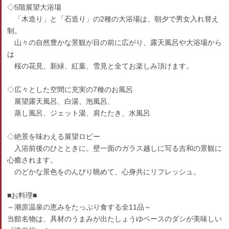
◇5階展望大浴場
「木造り」と「石造り」の2種の大浴場は、朝夕で男女入れ替え
制。
山々の自然豊かな景観が目の前に広がり、露天風呂や大浴場から
は
桜の花見、新緑、紅葉、雪見と全てお楽しみ頂けます。
◇広々とした空間に充実の7種のお風呂
展望露天風呂、白湯、泡風呂、
蒸し風呂、ジェット湯、肩たたき、水風呂
◇絶景を味わえる展望ロビー
入浴前後のひとときに。壁一面のガラス越しに写る吉和の景観に
心癒されます。
のどかな景色をのんびり眺めて、心身共にリフレッシュ。
■お料理■
～潮原温泉の恵みをたっぷり食する全11品～
当館名物は、具材のうまみが出たしょうゆベースのダシが美味しい