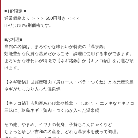
■ HP限定 ■
通常価格より ＞＞＞ 550円引き ＜＜＜
HPだけの特別価格です。
■お料理■
当館の名物は、まろやかな味わいが特徴の『温泉鍋』！
効能豊かな良質な温泉だからこそ、調理に使用する事ができます。
まろやかな味わいが特徴で【ネギ猪鍋】か【キノコ鍋】をお選び頂
けます。
【ネギ猪鍋】世羅産猪肉（肩ロース・バラ・つくね）と地元産玖島
ネギがたっぷり入った温泉鍋
【キノコ鍋】吉和産あわび茸や椎茸 ・ しめじ ・ エノキなどキノコ
三昧に、玖島ネギ・鶏肉・つくねが入った温泉鍋
その他、やまめ、イワナの刺身、子持ちこんにゃくなど
ちょっと珍しい吉和の名産を、どれも温泉水を使って調理。