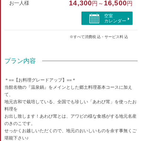
14,300
16,500
お一人様
円～
円
空室
カレンダー
※すべて消費税 込・サービス料 込
プラン内容
＊==【お料理グレードアップ】==＊
当館名物の『温泉鍋』をメインとした郷土料理基本コースに加え
て、
地元吉和で栽培している、全国でも珍しい「あわび茸」を使ったお
料理を
お出し致します！あわび茸とは、アワビの様な食感がする地元名産
のきのこです。
せっかくお越しいただくので、地元のおいしいものを余す事無くご
堪能下さい♪