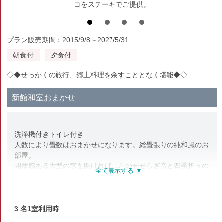
コをステーキでご提供。
プラン販売期間：2015/9/8～2027/5/31
朝食付
夕食付
◇◆せっかくの旅行、郷土料理を余すこととなく堪能◆◇
新館和室おまかせ
洗浄機付きトイレ付き
人数により畳数はおまかせになります。総畳張りの純和風のお
部屋。
開放感ある大型の窓を開ければ、川のせせらぎ音と四季折々の
景色をお楽しみ頂けます。
カップル、ファミリー、グループにおすすめ！
■新館はバリアフリー対応。エレベーターが2台あり段差なし
3 名1室利用時
の造り、手すりも充実。