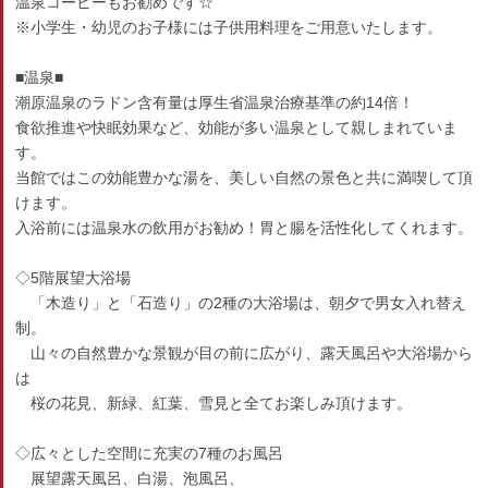
温泉コーヒーもお勧めです☆
※小学生・幼児のお子様には子供用料理をご用意いたします。
■温泉■
潮原温泉のラドン含有量は厚生省温泉治療基準の約14倍！
食欲推進や快眠効果など、効能が多い温泉として親しまれていま
す。
当館ではこの効能豊かな湯を、美しい自然の景色と共に満喫して頂
けます。
入浴前には温泉水の飲用がお勧め！胃と腸を活性化してくれます。
◇5階展望大浴場
「木造り」と「石造り」の2種の大浴場は、朝夕で男女入れ替え
制。
山々の自然豊かな景観が目の前に広がり、露天風呂や大浴場から
は
桜の花見、新緑、紅葉、雪見と全てお楽しみ頂けます。
◇広々とした空間に充実の7種のお風呂
展望露天風呂、白湯、泡風呂、