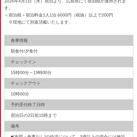
2026年4月1日（水）宿泊より、広島県にて宿泊税が適用されま
す。
＜宿泊税＞宿泊料金1人1泊 6000円（税抜）以上で200円
※現地にて別途頂戴いたします。
食事情報
朝食付/夕食付
チェックイン
15時00分～19時00分
チェックアウト
10時00分
予約受付終了日時
宿泊日の2日前15時まで
備考
■[布団・食事なし]の幼児について、3歳以上の場合には施設