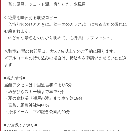
蒸し風呂、ジェット湯、肩たたき、水風呂
◇絶景を味わえる展望ロビー
入浴前後のひとときに。壁一面のガラス越しに写る吉和の景観に
心癒されます。
のどかな景色をのんびり眺めて、心身共にリフレッシュ。
※和室24畳のお部屋は、大人7名以上でのご予約に限ります。
※アルコールの持ち込みの場合は、持込料を御請求させていただき
ます
■観光情報■
当館アクセスは中国道吉和ICより5分！
・めがひらスキー場まで車で7分
・夏の森林浴『瀬戸の滝』まで車で約15分
・宮島、厳島神社約60分
・原爆ドーム、平和記念公園約90分
■ご確認ください■