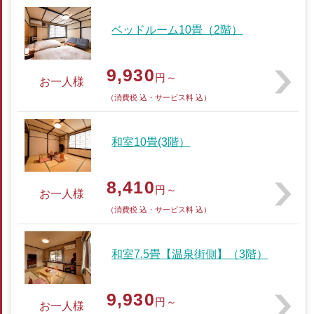
ベッドルーム10畳（2階）
9,930
円～
お一人様
（消費税 込・サービス料 込）
和室10畳(3階）
8,410
円～
お一人様
（消費税 込・サービス料 込）
和室7.5畳【温泉街側】（3階）
9,930
円～
お一人様