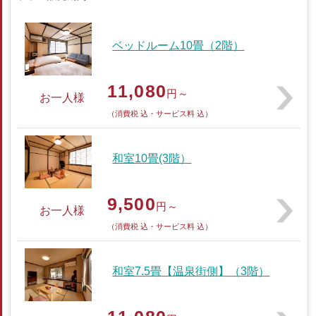
ベッドルーム10畳（2階）
11,080
円～
お一人様
（消費税 込・サービス料 込）
和室10畳(3階）
9,500
円～
お一人様
（消費税 込・サービス料 込）
和室7.5畳【温泉街側】（3階）