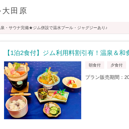
ル大田原
然温泉・サウナ完備★ジム併設で温水プール・ジャグジーあり♪
【1泊2食付】ジム利用料割引有！温泉＆和
朝食付
夕食付
プラン販売期間：2012/