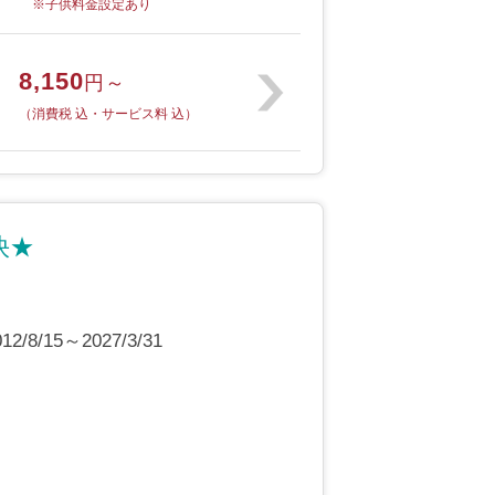
※子供料金設定あり
8,150
円～
（消費税 込・サービス料 込）
快★
8/15～2027/3/31