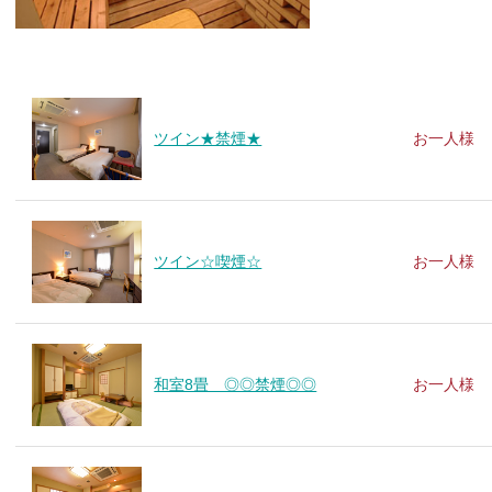
ツイン★禁煙★
お一人様
ツイン☆喫煙☆
お一人様
和室8畳 ◎◎禁煙◎◎
お一人様