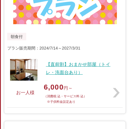
朝食付
プラン販売期間：2024/7/14～2027/3/31
【直前割】おまかせ部屋（トイ
レ・洗面台あり）
6,000
円～
お一人様
（消費税 込・サービス料 込）
※子供料金設定あり