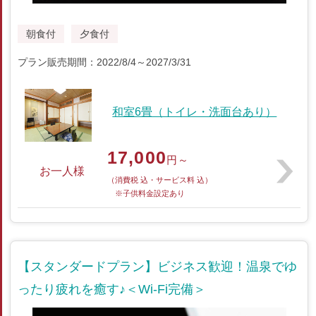
朝食付
夕食付
プラン販売期間：2022/8/4～2027/3/31
和室6畳（トイレ・洗面台あり）
17,000
円～
お一人様
（消費税 込・サービス料 込）
※子供料金設定あり
【スタンダードプラン】ビジネス歓迎！温泉でゆ
ったり疲れを癒す♪＜Wi-Fi完備＞