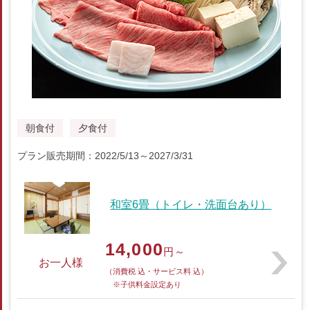
朝食付
夕食付
プラン販売期間：2022/5/13～2027/3/31
和室6畳（トイレ・洗面台あり）
14,000
円～
お一人様
（消費税 込・サービス料 込）
※子供料金設定あり