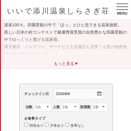
いいで添川温泉しらさぎ荘
MENU
源泉100％。田園景観の中で「ほっ」とひと息できる温泉旅館。
美しい日本の村コンテストで最優秀賞受賞の自然豊かな田園景観の
中でゆっくりと寛げる温泉宿。
露天風呂、ジャグジー、サウナなど入浴施設も充実！山形の地産地
消の郷土料理も好評です。
もっと見る▼
チェックイン日
泊数
人数
部屋数
お食事タイプ
朝食あり
夕食あり
食事なし