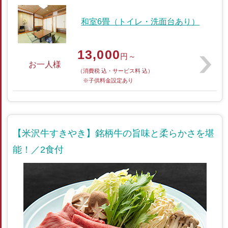
和室6畳（トイレ・洗面台あり）
13,000
円～
お一人様
（消費税 込・サービス料 込）
※子供料金設定あり
【米沢牛すきやき】銘柄牛の旨味と柔らかさを堪
能！／2食付