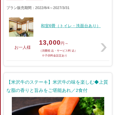
プラン販売期間：2022/8/4～2027/3/31
和室6畳（トイレ・洗面台あり）
13,000
円～
お一人様
（消費税 込・サービス料 込）
※子供料金設定あり
【米沢牛のステーキ】米沢牛の味を楽しむ◆上質
な脂の香りと旨みをご堪能あれ／2食付