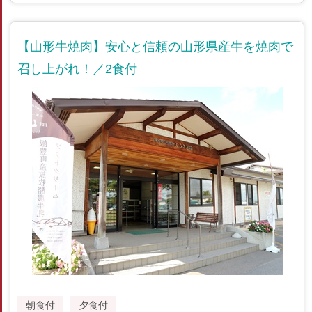
【山形牛焼肉】安心と信頼の山形県産牛を焼肉で
召し上がれ！／2食付
朝食付
夕食付