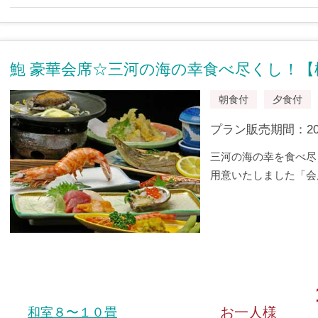
鮑 豪華会席☆三河の海の幸食べ尽くし！【
朝食付
夕食付
プラン販売期間：2009/
三河の海の幸を食べ尽
用意いたしました「会
お一人様
和室８〜１０畳