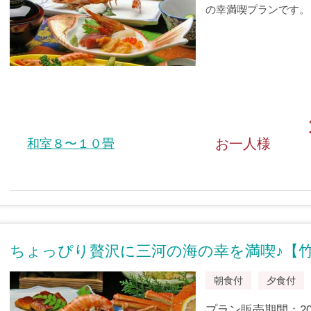
の幸満喫プランです。
お一人様
和室８〜１０畳
ちょっぴり贅沢に三河の海の幸を満喫♪【
朝食付
夕食付
プラン販売期間：2009/