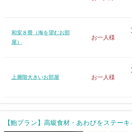
和室８畳（海を望むお部
お一人様
屋）
お一人様
上層階大きいお部屋
【鮑プラン】高級食材・あわびをステーキ