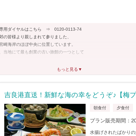
イヤルはこちら ⇒ 0120-0113-74
郊の皆様より親しまれて参りました、
宮崎海岸のほぼ中央に位置しています。
、当地にて最も創業の古い旅館の一つとして
もっと見る▼
お部屋
しております。
吉良港直送！新鮮な海の幸をどうぞ♪【梅
朝食付
夕食付
プラン販売期間：2009/
水揚げされたばかりの