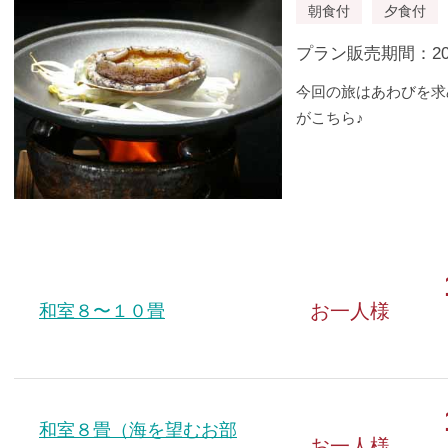
朝食付
夕食付
プラン販売期間：2009/
今回の旅はあわびを求
がこちら♪
お一人様
和室８〜１０畳
和室８畳（海を望むお部
お一人様