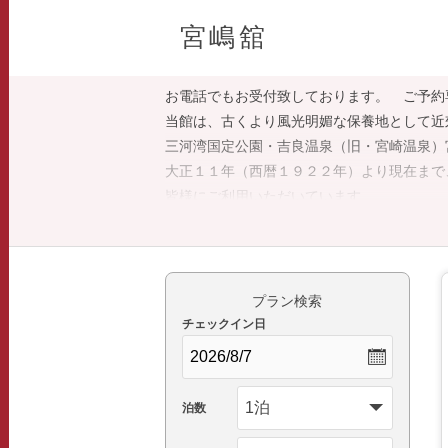
宮嶋舘
お電話でもお受付致しております。 ご予約専用ダ
当館は、古くより風光明媚な保養地として近
三河湾国定公園・吉良温泉（旧・宮崎温泉）
大正１１年（西暦１９２２年）より現在まで
皆様にご利用いただいています。
新鮮磯料理・ゆったりと湯浴み・くつろげる
お気軽にご利用いただきますようお待ちいた
【四代目 女将 筒井幸代】
プラン検索
チェックイン日
泊数