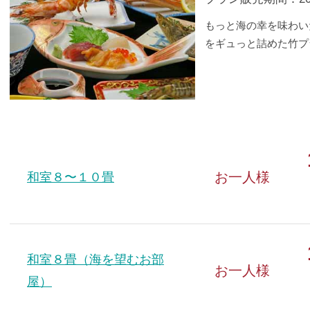
もっと海の幸を味わい
をギュっと詰めた竹プ
お一人様
和室８〜１０畳
和室８畳（海を望むお部
お一人様
屋）