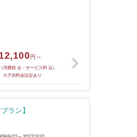
12,100
円～
（消費税 込・サービス料 込）
※子供料金設定あり
竹プラン】
6/22～2027/3/31