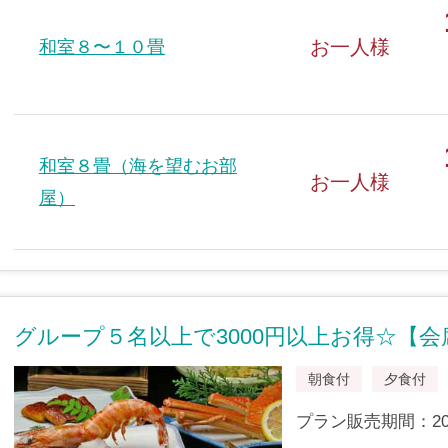
お一人様
和室８〜１０畳
和室８畳（海を望むお部
お一人様
屋）
グループ５名以上で3000円以上お得☆【
朝食付
夕食付
プラン販売期間：2009/