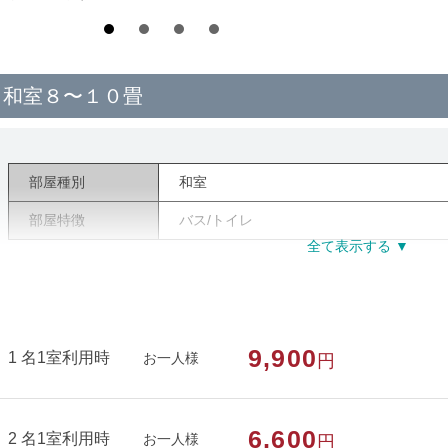
和室８〜１０畳
部屋種別
和室
部屋特徴
バス/トイレ
9,900
1 名1室利用時
お一人様
円
6,600
2 名1室利用時
お一人様
円