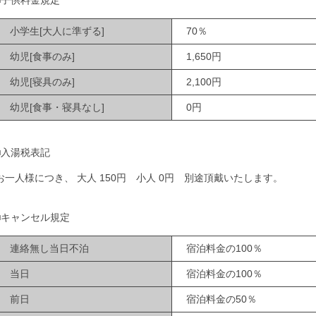
■子供料金規定
小学生[大人に準ずる]
70％
幼児[食事のみ]
1,650円
幼児[寝具のみ]
2,100円
幼児[食事・寝具なし]
0円
■入湯税表記
お一人様につき、 大人 150円 小人 0円 別途頂戴いたします。
■キャンセル規定
連絡無し当日不泊
宿泊料金の100％
当日
宿泊料金の100％
前日
宿泊料金の50％