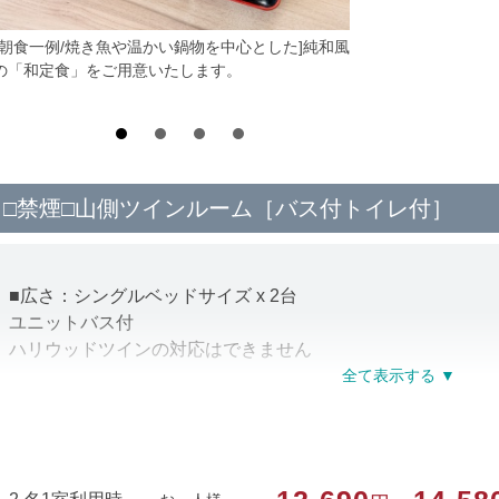
*朝食一例/焼き魚や温かい鍋物を中心とした]純和風
の「和定食」をご用意いたします。
□禁煙□山側ツインルーム［バス付トイレ付］
■広さ：シングルベッドサイズ x 2台
ユニットバス付
ハリウッドツインの対応はできません
■アメニティ
バスタオル・タオル・浴衣・リンスインシャンプー・ボディ
お茶セット・湯沸しポット