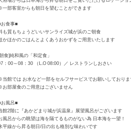
大浴場からは日本海から昇る朝日をご覧いただけるロケーショ
※一部客室からも朝日を望むことができます
■お食事■
料も質もちょうどいいサンライズ城が浜のご朝食
ほかほかのごはんとよくあうおかずをご用意いたします
[朝食]純和風の「和定食」
07：00～08：30 （L.O 08:00）／ レストランしおさい
※当館では お水など一部をセルフサービスでお願いしておりま
※お部屋食のご用意はございません
■お風呂■
当館2階に『あかどまり城が浜温泉』展望風呂がございます
お風呂からの眺望は海を隔てるものがない為 日本海を一望！
水平線から昇る朝日/日の出も格別な味わいです