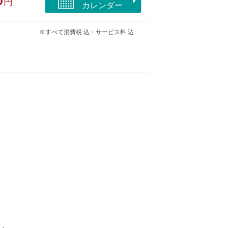
0
円
カレンダー
※すべて消費税 込・サービス料 込
部屋/洗浄機付トイレ/海が見える/山が見