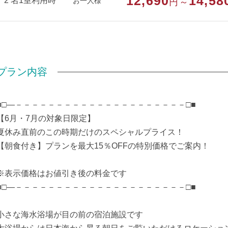
12,690
14,58
2 名1室利用時
お一人様
円～
■設備
客室を含め全館にてWi-Fi利用可(無料)
パスワードはフロントにてご確認ください
客室は2階にございます
足が不自由な方には 車椅子でエレベーター利用
プラン内容
または 階段に備え付けの昇降機をご利用ください
■□―－－－－－－－－－－－－－－－－－－－－－□■
部屋種別
洋室（ツイン）
【6月・7月の対象日限定】
部屋特徴
バス/トイレ/禁煙/インターネットができる
夏休み直前のこの時期だけのスペシャルプライス！
える
【朝食付き】プランを最大15％OFFの特別価格でご案内！
※表示価格はお値引き後の料金です
■□―－－－－－－－－－－－－－－－－－－－－－□■
小さな海水浴場が目の前の宿泊施設です