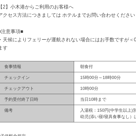
【2】小木港からご利用のお客様へ
アクセス方法につきましては ホテルまでお問い合わせください
■注意事項■
・天候によりフェリーが運航されない場合にはお手数ですが＜025
ます
食事情報
朝食付
チェックイン
15時00分～18時00分
チェックアウト
10時00分
予約受付終了日時
当日10時まで
備考
入湯税：150円(中学生以上
幼児(添い寝/寝具食事なし）