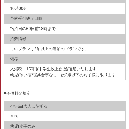
10時00分
予約受付終了日時
宿泊日の60日前18時まで
泊数情報
このプランは2泊以上の連泊のプランです。
備考
入湯税：150円(中学生以上)別途頂戴いたします
幼児(添い寝/寝具食事なし）は2歳以下のお子様に限ります
■子供料金規定
小学生[大人に準ずる]
70％
幼児[食事のみ]