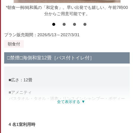
*朝食一例/純和風の「和定食」。早い出発でも嬉しい、午前7時00
分からご用意可能です。
プラン販売期間：2026/5/13～2027/3/31
朝食付
□禁煙□海側和室12畳［バス付トイレ付］
■広さ：12畳
■アメニティ
バスタオル・タオル・浴衣・リンスインシャンプー・ボディー
ソープ
お茶セット・湯沸しポット
■設備
4 名1室利用時
客室を含め全館にてWi-Fi利用可(無料)