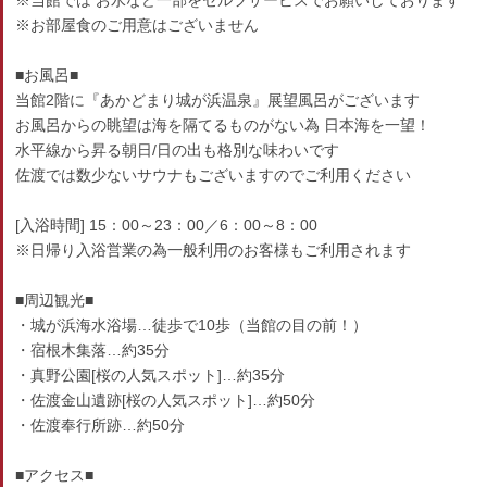
※当館では お水など一部をセルフサービスでお願いしております
※お部屋食のご用意はございません
■お風呂■
当館2階に『あかどまり城が浜温泉』展望風呂がございます
お風呂からの眺望は海を隔てるものがない為 日本海を一望！
水平線から昇る朝日/日の出も格別な味わいです
佐渡では数少ないサウナもございますのでご利用ください
[入浴時間] 15：00～23：00／6：00～8：00
※日帰り入浴営業の為一般利用のお客様もご利用されます
■周辺観光■
・城が浜海水浴場…徒歩で10歩（当館の目の前！）
・宿根木集落…約35分
・真野公園[桜の人気スポット]…約35分
・佐渡金山遺跡[桜の人気スポット]…約50分
・佐渡奉行所跡…約50分
■アクセス■