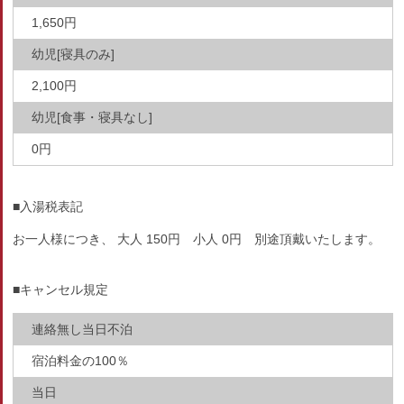
1,650円
幼児[寝具のみ]
2,100円
幼児[食事・寝具なし]
0円
■入湯税表記
お一人様につき、 大人 150円 小人 0円 別途頂戴いたします。
■キャンセル規定
連絡無し当日不泊
宿泊料金の100％
当日