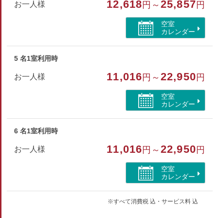
12,618
25,857
お一人様
円～
円
パスワードはフロントにてご確認ください
空室
カレンダー
部屋種別
和室
5 名1室利用時
部屋特徴
11,016
22,950
お一人様
円～
円
バス/トイレ/禁煙/インターネットができる部屋/洗浄機
空室
付トイレ/海が見える
カレンダー
6 名1室利用時
11,016
22,950
お一人様
円～
円
空室
カレンダー
※すべて消費税 込・サービス料 込