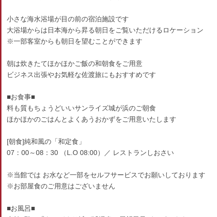
小さな海水浴場が目の前の宿泊施設です
大浴場からは日本海から昇る朝日をご覧いただけるロケーション
※一部客室からも朝日を望むことができます
朝は炊きたてほかほかご飯の和朝食をご用意
ビジネス出張やお気軽な佐渡旅にもおすすめです
■お食事■
料も質もちょうどいいサンライズ城が浜のご朝食
ほかほかのごはんとよくあうおかずをご用意いたします
[朝食]純和風の「和定食」
07：00～08：30 （L.O 08:00）／ レストランしおさい
※当館では お水など一部をセルフサービスでお願いしております
※お部屋食のご用意はございません
■お風呂■