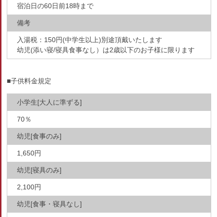
宿泊日の60日前18時まで
備考
入湯税：150円(中学生以上)別途頂戴いたします
幼児(添い寝/寝具食事なし）は2歳以下のお子様に限ります
■子供料金規定
小学生[大人に準ずる]
70％
幼児[食事のみ]
1,650円
幼児[寝具のみ]
2,100円
幼児[食事・寝具なし]