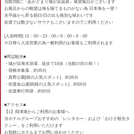
当館2階に『あかどまり城が浜温泉』展望風呂がございます
お風呂からの眺望は海を隔てるものがない為 日本海を一望！
水平線から昇る朝日/日の出も格別な味わいです
佐渡では数少ないサウナもございますのでご利用ください
[入浴時間] 15：00～23：00／6：00～8：00
※日帰り入浴営業の為一般利用のお客様もご利用されます
■周辺観光■
・城が浜海水浴場…徒歩で10歩（当館の目の前！）
・宿根木集落…約35分
・真野公園[桜の人気スポット]…約35分
・佐渡金山遺跡[桜の人気スポット]…約50分
・佐渡奉行所跡…約50分
■アクセス■
【1】両津港からご利用のお客様へ
当ホテルグループおすすめの「レンタカー」および「おけさ観光タ
クシー」をご利用いただけます
お気軽にホテルまでお問い合わせください