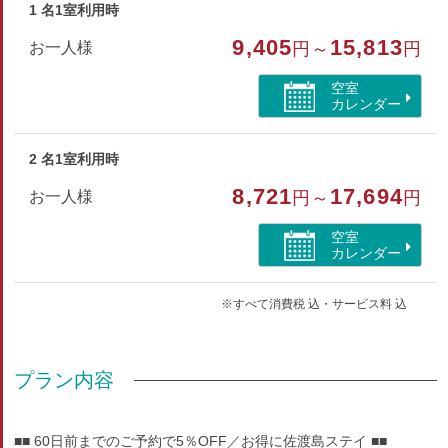
お茶セット・湯沸しポット
1 名1室利用時
9,405
15,813
お一人様
円～
円
■設備
客室を含め全館にてWi-Fi利用可(無料)
空室
パスワードはフロントにてご確認ください
カレンダー
客室は2階にございます
足が不自由な方には 車椅子でエレベーター利用
2 名1室利用時
または 階段に備え付けの昇降機をご利用ください
8,721
17,694
お一人様
円～
円
部屋種別
空室
カレンダー
洋室（ツイン）
※すべて消費税 込・サービス料 込
部屋特徴
バス/トイレ/禁煙/インターネットができる部屋/洗浄機
付トイレ/海が見える/山が見える
プラン内容
■■ 60日前までのご予約で5％OFF／お得に佐渡島ステイ ■■