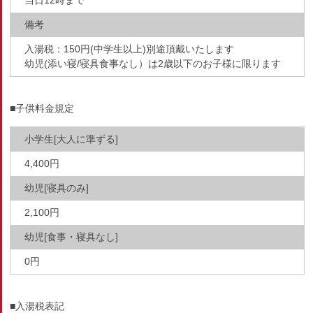
当日12時まで
備考
入湯税：150円(中学生以上)別途頂戴いたします
幼児(添い寝/寝具食事なし）は2歳以下のお子様に限ります
■子供料金規定
小学生[大人に準ずる]
4,400円
幼児[寝具のみ]
2,100円
幼児[食事・寝具なし]
0円
■入湯税表記