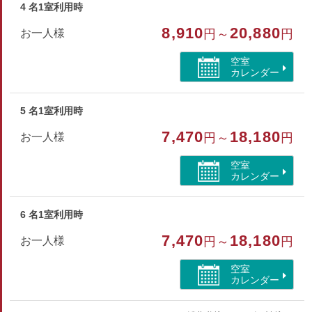
■設備
4 名1室利用時
客室を含め全館にてWi-Fi利用可(無料)
8,910
20,880
お一人様
円～
円
パスワードはフロントにてご確認ください
空室
カレンダー
部屋種別
和室
5 名1室利用時
部屋特徴
7,470
18,180
お一人様
円～
円
バス/トイレ/禁煙/インターネットができる部屋/洗浄機
空室
付トイレ/山が見える
カレンダー
6 名1室利用時
7,470
18,180
お一人様
円～
円
空室
カレンダー