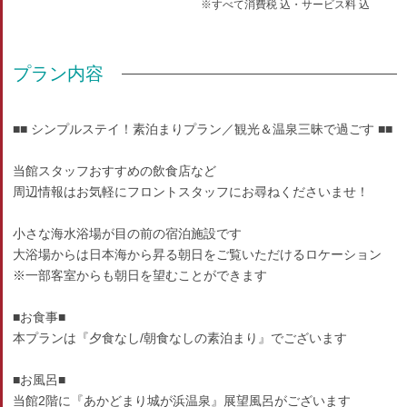
※すべて消費税 込・サービス料 込
プラン内容
■■ シンプルステイ！素泊まりプラン／観光＆温泉三昧で過ごす ■■
当館スタッフおすすめの飲食店など
周辺情報はお気軽にフロントスタッフにお尋ねくださいませ！
小さな海水浴場が目の前の宿泊施設です
大浴場からは日本海から昇る朝日をご覧いただけるロケーション
※一部客室からも朝日を望むことができます
■お食事■
本プランは『夕食なし/朝食なしの素泊まり』でございます
■お風呂■
当館2階に『あかどまり城が浜温泉』展望風呂がございます