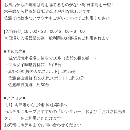
お風呂からの眺望は海を隔てるものがない為 日本海を一望！
水平線から昇る朝日/日の出も格別な味わいです
佐渡では数少ないサウナもございますのでご利用ください
[入浴時間] 15：00～23：00／6：00～8：00
※日帰り入浴営業の為一般利用のお客様もご利用されます
■周辺観光■
・城が浜海水浴場…徒歩で10歩（当館の目の前！）
・マルダイ味噌資料館…約15分
・真野公園[桜の人気スポット]…約35分
・佐渡金山遺跡[桜の人気スポット]…約50分
・佐渡奉行所跡…約50分
■アクセス■
【1】両津港からご利用のお客様へ
当ホテルグループおすすめの「レンタカー」および「おけさ観光タ
クシー」をご利用いただけます
お気軽にホテルまでお問い合わせください