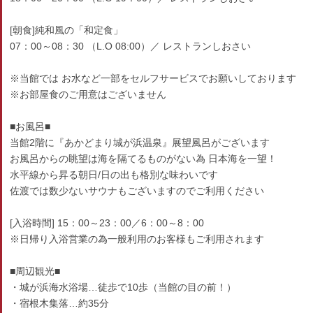
[朝食]純和風の「和定食」
07：00～08：30 （L.O 08:00）／ レストランしおさい
※当館では お水など一部をセルフサービスでお願いしております
※お部屋食のご用意はございません
■お風呂■
当館2階に『あかどまり城が浜温泉』展望風呂がございます
お風呂からの眺望は海を隔てるものがない為 日本海を一望！
水平線から昇る朝日/日の出も格別な味わいです
佐渡では数少ないサウナもございますのでご利用ください
[入浴時間] 15：00～23：00／6：00～8：00
※日帰り入浴営業の為一般利用のお客様もご利用されます
■周辺観光■
・城が浜海水浴場…徒歩で10歩（当館の目の前！）
・宿根木集落…約35分