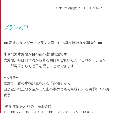
※すべて消費税 込・サービス料 込
プラン内容
■■ 定番スタンダードプラン／海・山の幸を味わう夕朝食付 ■■
小さな海水浴場が目の前の宿泊施設です
大浴場からは日本海から昇る朝日をご覧いただけるロケーション
※一部客室からも朝日を望むことができます
■お食事■
佐渡で一番の水揚げ量を誇る「赤泊」から
自然豊かな土地を活かした山の幸のどちらも味わえる四季折々のお
食事
[夕食]季節替わりの「海山会席」
18：00～20：00 （L.O 19：00）／ レストランしおさい