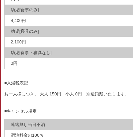
幼児[食事のみ]
4,400円
幼児[寝具のみ]
2,100円
幼児[食事・寝具なし]
0円
■入湯税表記
お一人様につき、 大人 150円 小人 0円 別途頂戴いたします。
■キャンセル規定
連絡無し当日不泊
宿泊料金の100％