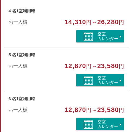
■設備
4 名1室利用時
客室を含め全館にてWi-Fi利用可(無料)
14,310
26,280
お一人様
円～
円
パスワードはフロントにてご確認ください
空室
カレンダー
部屋種別
和室
5 名1室利用時
部屋特徴
12,870
23,580
お一人様
円～
円
バス/トイレ/禁煙/インターネットができる部屋/洗浄機
空室
付トイレ/山が見える
カレンダー
6 名1室利用時
12,870
23,580
お一人様
円～
円
空室
カレンダー