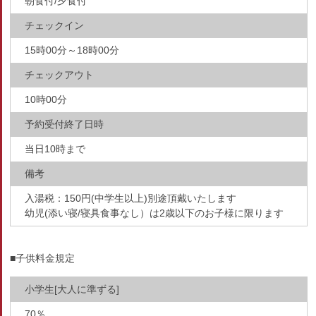
朝食付/夕食付
チェックイン
15時00分～18時00分
チェックアウト
10時00分
予約受付終了日時
当日10時まで
備考
入湯税：150円(中学生以上)別途頂戴いたします
幼児(添い寝/寝具食事なし）は2歳以下のお子様に限ります
■子供料金規定
小学生[大人に準ずる]
70％