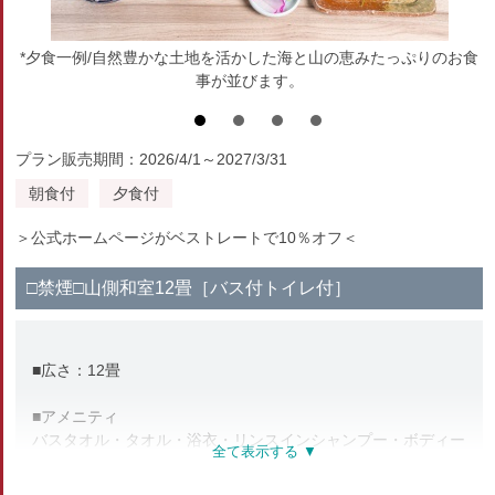
*夕食一例/自然豊かな土地を活かした海と山の恵みたっぷりのお食
事が並びます。
プラン販売期間：2026/4/1～2027/3/31
朝食付
夕食付
＞公式ホームページがベストレートで10％オフ＜
□禁煙□山側和室12畳［バス付トイレ付］
■広さ：12畳
■アメニティ
バスタオル・タオル・浴衣・リンスインシャンプー・ボディー
ソープ
お茶セット・湯沸しポット