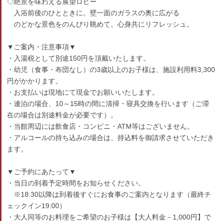
◇絶景を味わえる展望ロビー
入浴前後のひとときに。壁一面のガラスの奥に広がる
のどかな景色をのんびり眺めて、心身共にリフレッシュ。
▼ご案内・注意事項▼
・入湯税として別途150円を頂戴いたします。
・幼児（食事・布団なし）の3歳以上のお子様は、施設利用料3,300
円がかかります。
・お支払いは現地にて現金でお願いいたします。
・連泊の場合、10～15時の間に清掃・寝具交換を行います（ご滞
在の場合は別途料金が必要です）。
・当館周辺には飲食店・コンビニ・ATM等はございません。
・アルコールの持ち込みの場合は、持込料を御請求させていただき
ます。
▼ご予約にあたって▼
・当日の到着予定時間をお知らせください。
※18:30以降は到着後すぐにお食事のご案内となります（最終チ
ェックイン19:00）
・大人同等のお料理をご希望のお子様は【大人料金－1,000円】で