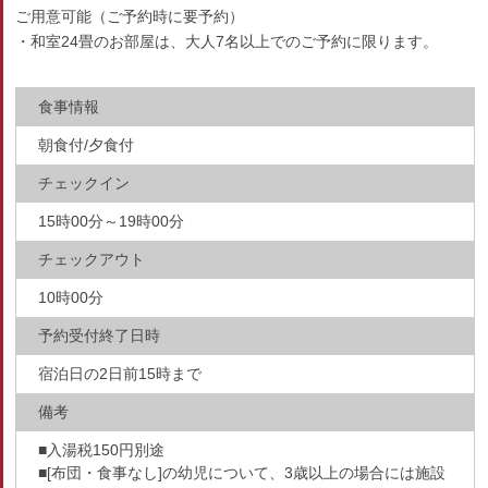
ご用意可能（ご予約時に要予約）
・和室24畳のお部屋は、大人7名以上でのご予約に限ります。
食事情報
朝食付/夕食付
チェックイン
15時00分～19時00分
チェックアウト
10時00分
予約受付終了日時
宿泊日の2日前15時まで
備考
■入湯税150円別途
■[布団・食事なし]の幼児について、3歳以上の場合には施設