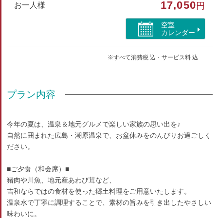
17,050
部屋種別
お一人様
円
和室
空室
カレンダー
部屋特徴
※すべて消費税 込・サービス料 込
トイレ/洗浄機付トイレ/山が見える
プラン内容
今年の夏は、温泉＆地元グルメで楽しい家族の思い出を♪
自然に囲まれた広島・潮原温泉で、お盆休みをのんびりお過ごしく
ださい。
■ご夕食（和会席）■
猪肉や川魚、地元産あわび茸など、
吉和ならではの食材を使った郷土料理をご用意いたします。
温泉水で丁寧に調理することで、素材の旨みを引き出したやさしい
味わいに。