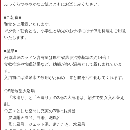
ふっくらつややかなご飯とともにお楽しみください。
■ご朝食■
和食をご用意いたします。
※夕食・朝食とも、小学生と幼児のお子様には子供用料理をご用意
いたします。
■温泉■
潮原温泉のラドン含有量は厚生省温泉治療基準の約14倍！
食欲推進や快眠効果など、効能が多い温泉として親しまれていま
す。
入浴前には温泉水の飲用がお勧め！胃と腸を活性化してくれます。
◇5階展望大浴場
「木造り」と「石造り」の2種の大浴場は、朝夕で男女入れ替え
制。
◇広々とした空間に充実の7種のお風呂
展望露天風呂、白湯、泡風呂、
蒸し風呂、ジェット湯、肩たたき、水風呂