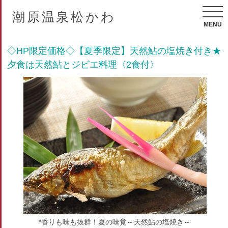
潮原温泉松かわ
MENU
◇HP限定価格◇【夏季限定】天然鮎の塩焼き付き★
夕食は天然鮎とジビエ料理〈2食付〉
*香りも味も抜群！夏の味覚～天然鮎の塩焼き～