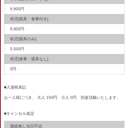
9,900円
幼児[寝具・食事付き]
9,900円
幼児[寝具のみ]
5,500円
幼児[食事・寝具なし]
0円
■入湯税表記
お一人様につき、 大人 150円 小人 0円 別途頂戴いたします。
■キャンセル規定
連絡無し当日不泊