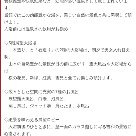
食欲推進や快眠効果など、効能が多い温泉として親しまれていま
す。
当館ではこの効能豊かな湯を、美しい自然の景色と共に満喫して頂
けます。
入浴前には温泉水の飲用がお勧め！
◇5階展望大浴場
「木造り」と「石造り」の2種の大浴場は、朝夕で男女入れ替え
制。
山々の自然豊かな景観が目の前に広がり、露天風呂や大浴場から
は
桜の花見、新緑、紅葉、雪見と全てお楽しみ頂けます。
◇広々とした空間に充実の7種のお風呂
展望露天風呂、白湯、泡風呂、
蒸し風呂、ジェット湯、肩たたき、水風呂
◇絶景を味わえる展望ロビー
入浴前後のひとときに。壁一面のガラス越しに写る吉和の景観に
心癒されます。