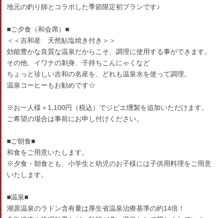
地元の釣り師とコラボした季節限定初プランです♪
■ご夕食（和会席）■
＜＜吉和産 天然鮎塩焼き付き＞＞
効能豊かな良質な温泉だからこそ、調理に使用する事ができます。
その他、イワナの刺身、子持ちこんにゃくなど
ちょっと珍しい吉和の名産を、どれも温泉水を使って調理。
温泉コーヒーもお勧めです☆
※お一人様＋1,100円（税込）でジビエ燻製を追加いただけます。
ご希望の場合は事前にお申し付けください。
■ご朝食■
和食をご用意いたします。
※夕食・朝食とも、小学生と幼児のお子様には子供用料理をご用意
いたします。
■温泉■
潮原温泉のラドン含有量は厚生省温泉治療基準の約14倍！