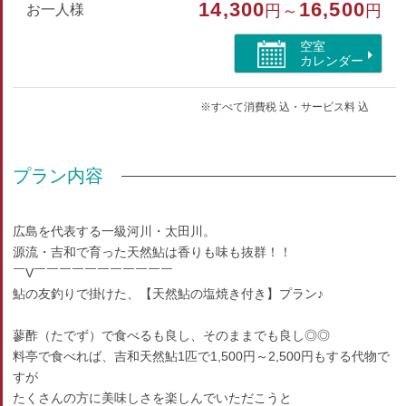
14,300
16,500
部屋種別
お一人様
円～
円
和室
空室
カレンダー
部屋特徴
※すべて消費税 込・サービス料 込
トイレ/洗浄機付トイレ/山が見える
プラン内容
広島を代表する一級河川・太田川。
源流・吉和で育った天然鮎は香りも味も抜群！！
￣V￣￣￣￣￣￣￣￣￣￣￣
鮎の友釣りで掛けた、【天然鮎の塩焼き付き】プラン♪
蓼酢（たでず）で食べるも良し、そのままでも良し◎◎
料亭で食べれば、吉和天然鮎1匹で1,500円～2,500円もする代物で
すが
たくさんの方に美味しさを楽しんでいただこうと