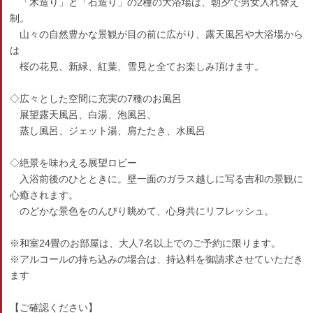
「木造り」と「石造り」の2種の大浴場は、朝夕で男女入れ替え
制。
山々の自然豊かな景観が目の前に広がり、露天風呂や大浴場から
は
桜の花見、新緑、紅葉、雪見と全てお楽しみ頂けます。
◇広々とした空間に充実の7種のお風呂
展望露天風呂、白湯、泡風呂、
蒸し風呂、ジェット湯、肩たたき、水風呂
◇絶景を味わえる展望ロビー
入浴前後のひとときに。壁一面のガラス越しに写る吉和の景観に
心癒されます。
のどかな景色をのんびり眺めて、心身共にリフレッシュ。
※和室24畳のお部屋は、大人7名以上でのご予約に限ります。
※アルコールの持ち込みの場合は、持込料を御請求させていただき
ます
【ご確認ください】