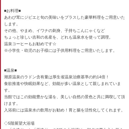
■お料理■
あわび茸にジビエと旬の美味いをプラスした豪華料理をご用意いた
します。
その他、やまめ、イワナの刺身、子持ちこんにゃくなど
ちょっと珍しい吉和の名産を、どれも温泉水を使って調理。
温泉コーヒーもお勧めです☆
※小学生・幼児のお子様には子供用料理をご用意いたします。
■温泉■
潮原温泉のラドン含有量は厚生省温泉治療基準の約14倍！
食欲推進や快眠効果など、効能が多い温泉として親しまれていま
す。
当館ではこの効能豊かな湯を、美しい自然の景色と共に満喫して頂
けます。
入浴前には温泉水の飲用がお勧め！胃と腸を活性化してくれます。
◇5階展望大浴場