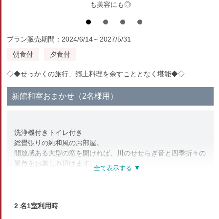
も美容にも◎
プラン販売期間：2024/6/14～2027/5/31
朝食付
夕食付
◇◆せっかくの旅行、郷土料理を余すこととなく堪能◆◇
新館和室おまかせ（2名様用）
洗浄機付きトイレ付き
総畳張りの純和風のお部屋。
開放感ある大型の窓を開ければ、川のせせらぎ音と四季折々の
景色をお楽しみ頂けます。
■新館はバリアフリー対応。エレベーターが2台あり段差なし
の造り、手すりも充実。
2 名1室利用時