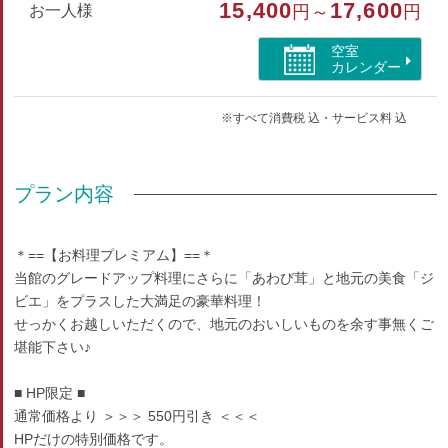
15,400
17,600
部屋種別
お一人様
円～
円
和室
空室
カレンダー
部屋特徴
※すべて消費税 込・サービス料 込
トイレ/洗浄機付トイレ/山が見える
プラン内容
＊==【お料理プレミアム】==＊
当館のグレードアップ料理にさらに「あわび茸」と地元の美食「ジ
ビエ」をプラスした大満足の豪華料理！
せっかくお越しいただくので、地元のおいしいものを余す事無くご
堪能下さい♪
■ HP限定 ■
通常価格より ＞＞＞ 550円引き ＜＜＜
HPだけの特別価格です。