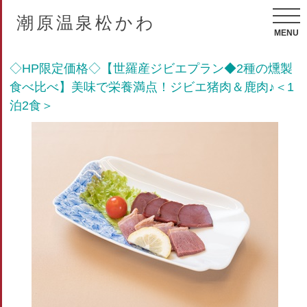
潮原温泉松かわ
MENU
◇HP限定価格◇【世羅産ジビエプラン◆2種の燻製
食べ比べ】美味で栄養満点！ジビエ猪肉＆鹿肉♪＜1
泊2食＞