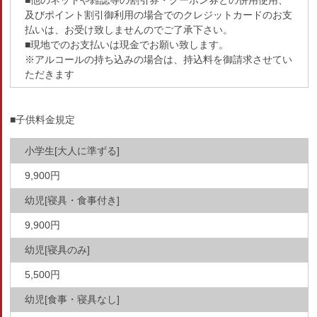
■他のネットや雑誌等の割引券・クーポン券との併用使用、
及びポイント割引御利用の場合でのクレジットカードのお支
払いは、お受け致しませんのでご了承下さい。
■現地でのお支払いは現金でお願い致します。
※アルコールの持ち込みの場合は、持込料を御請求させてい
ただきます
■子供料金規定
小学生[大人に準ずる]
9,900円
幼児[寝具・食事付き]
9,900円
幼児[寝具のみ]
5,500円
幼児[食事・寝具なし]