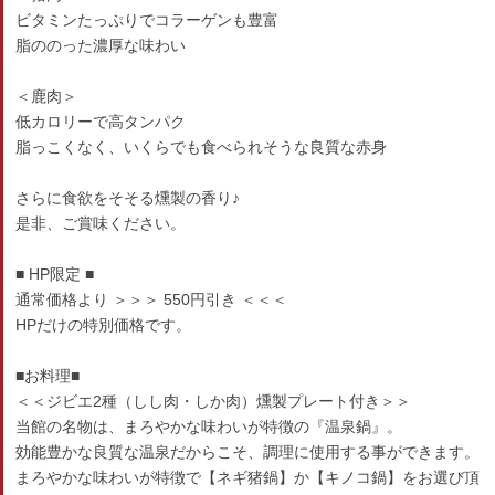
ビタミンたっぷりでコラーゲンも豊富
脂ののった濃厚な味わい
＜鹿肉＞
低カロリーで高タンパク
脂っこくなく、いくらでも食べられそうな良質な赤身
さらに食欲をそそる燻製の香り♪
是非、ご賞味ください。
■ HP限定 ■
通常価格より ＞＞＞ 550円引き ＜＜＜
HPだけの特別価格です。
■お料理■
＜＜ジビエ2種（しし肉・しか肉）燻製プレート付き＞＞
当館の名物は、まろやかな味わいが特徴の『温泉鍋』。
効能豊かな良質な温泉だからこそ、調理に使用する事ができます。
まろやかな味わいが特徴で【ネギ猪鍋】か【キノコ鍋】をお選び頂