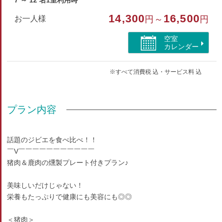
7 ～ 12 名1室利用時
14,300
16,500
部屋種別
お一人様
円～
円
和室
空室
カレンダー
部屋特徴
※すべて消費税 込・サービス料 込
トイレ/洗浄機付トイレ/山が見える
プラン内容
話題のジビエを食べ比べ！！
￣V￣￣￣￣￣￣￣￣￣￣￣
猪肉＆鹿肉の燻製プレート付きプラン♪
美味しいだけじゃない！
栄養もたっぷりで健康にも美容にも◎◎
＜猪肉＞