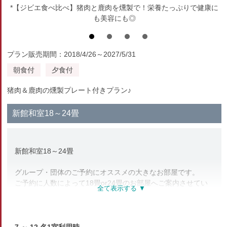
*【ジビエ食べ比べ】猪肉と鹿肉を燻製で！栄養たっぷりで健康に
も美容にも◎
プラン販売期間：2018/4/26～2027/5/31
朝食付
夕食付
猪肉＆鹿肉の燻製プレート付きプラン♪
新館和室18～24畳
新館和室18～24畳
グループ・団体のご予約にオススメの大きなお部屋です。
ご予約に人数によって18畳or24畳のお部屋へご案内させてい
ただきます。
※24畳のお部屋は、大人7名以上のご予約に限ります。