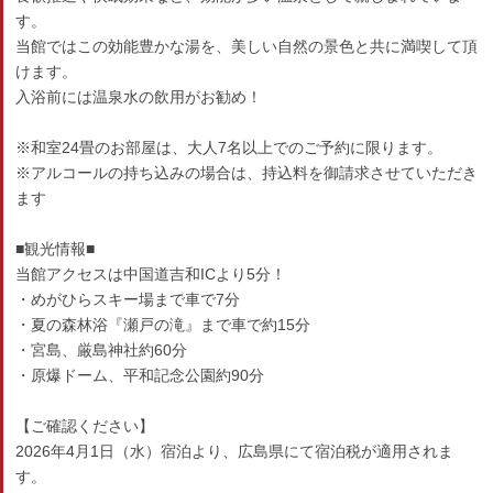
す。
当館ではこの効能豊かな湯を、美しい自然の景色と共に満喫して頂
けます。
入浴前には温泉水の飲用がお勧め！
※和室24畳のお部屋は、大人7名以上でのご予約に限ります。
※アルコールの持ち込みの場合は、持込料を御請求させていただき
ます
■観光情報■
当館アクセスは中国道吉和ICより5分！
・めがひらスキー場まで車で7分
・夏の森林浴『瀬戸の滝』まで車で約15分
・宮島、厳島神社約60分
・原爆ドーム、平和記念公園約90分
【ご確認ください】
2026年4月1日（水）宿泊より、広島県にて宿泊税が適用されま
す。