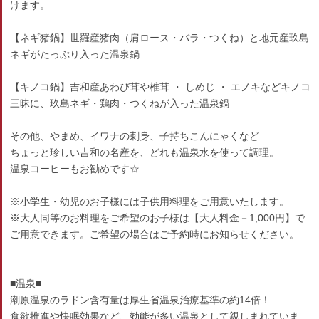
けます。
【ネギ猪鍋】世羅産猪肉（肩ロース・バラ・つくね）と地元産玖島
ネギがたっぷり入った温泉鍋
【キノコ鍋】吉和産あわび茸や椎茸 ・ しめじ ・ エノキなどキノコ
三昧に、玖島ネギ・鶏肉・つくねが入った温泉鍋
その他、やまめ、イワナの刺身、子持ちこんにゃくなど
ちょっと珍しい吉和の名産を、どれも温泉水を使って調理。
温泉コーヒーもお勧めです☆
※小学生・幼児のお子様には子供用料理をご用意いたします。
※大人同等のお料理をご希望のお子様は【大人料金－1,000円】で
ご用意できます。ご希望の場合はご予約時にお知らせください。
■温泉■
潮原温泉のラドン含有量は厚生省温泉治療基準の約14倍！
食欲推進や快眠効果など、効能が多い温泉として親しまれていま