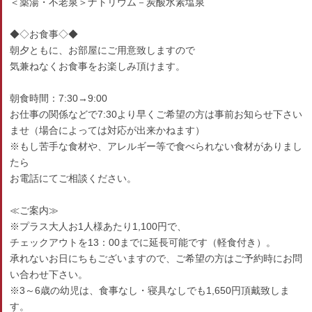
＜薬湯・不老泉＞ナトリウム－炭酸水素塩泉
◆◇お食事◇◆
朝夕ともに、お部屋にご用意致しますので
気兼ねなくお食事をお楽しみ頂けます。
朝食時間：7:30→9:00
お仕事の関係などで7:30より早くご希望の方は事前お知らせ下さい
ませ（場合によっては対応が出来かねます）
※もし苦手な食材や、アレルギー等で食べられない食材がありまし
たら
お電話にてご相談ください。
≪ご案内≫
※プラス大人お1人様あたり1,100円で、
チェックアウトを13：00までに延長可能です（軽食付き）。
承れないお日にちもございますので、ご希望の方はご予約時にお問
い合わせ下さい。
※3～6歳の幼児は、食事なし・寝具なしでも1,650円頂戴致しま
す。