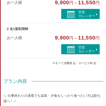
9,900
11,550
お一人様
円～
円
部屋種別
空室
カレンダー
和室
2 名1室利用時
9,900
11,550
お一人様
円～
円
空室
カレンダー
※すべて消費税 込・サービス料 込
プラン内容
＼ 仕事終わりの遅着でも温泉・夕食をしっかり食べたい方は勘七
湯へ！／