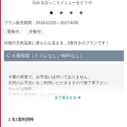
沁みるほっこりメニューをどうぞ。
プラン販売期間：2018/12/20～2027/4/30
朝食付
夕食付
自慢の天然温泉に身も心も温まる…2食付きのプランです！
C-６畳和室（トイレなし／WiFiなし）
６畳の和室で、お手洗いは付いておりません。
共同のお手洗いをご利用いただきますので御了承下さい。
テレビは無料。
冬季間の暖房費も含んでおります。
大人１室２名さまでご利用の場合、
お布団を２組敷くといっぱいになる、
こじんまりとしたお部屋です。
３名さま以上でこのお部屋を御希望の場合は、
1 名1室利用時
御相談くださいませ。