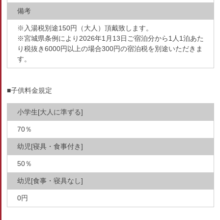
備考
※入湯税別途150円（大人）頂戴致します。
※宮城県条例により2026年1月13日ご宿泊分から1人1泊あた
り税抜き6000円以上の場合300円の宿泊税を別途いただきま
す。
■子供料金規定
小学生[大人に準ずる]
70％
幼児[寝具・食事付き]
50％
幼児[食事・寝具なし]
0円