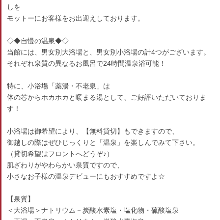
しを
モットーにお客様をお出迎えしております。
◇◆自慢の温泉◆◇
当館には、男女別大浴場と、男女別小浴場の計4つがございます。
それぞれ泉質の異なるお風呂で24時間温泉浴可能！
特に、小浴場「薬湯・不老泉」は
体の芯からホカホカと暖まる湯として、ご好評いただいておりま
す！
小浴場は御希望により、【無料貸切】もできますので、
御越しの際はぜひじっくりと「温泉」を楽しんでみて下さい。
（貸切希望はフロントへどうぞ♪）
肌ざわりがやわらかい泉質ですので、
小さなお子様の温泉デビューにもおすすめですよ☆
【泉質】
＜大浴場＞ナトリウム－炭酸水素塩・塩化物・硫酸塩泉