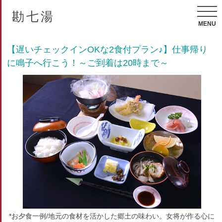
勘七湯
MENU
【遅いチェックインOKな2食付プラン♪】仕事帰り
に鳴子へ行こう！～ご到着は20時まで～
*お夕食一例/地元の食材を活かした郷土の味わい。女将が作る心に