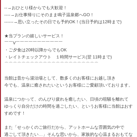
--→おひとり様からでも大歓迎！
----→お仕事帰りにそのまま鳴子温泉郷へGO！
------→思い立ったその日でも予約OK！(当日予約は12時まで)
★当プランの嬉しいサービス！
￣￣V￣￣￣￣￣￣￣￣￣￣￣
・ご夕食は20時以降からでもOK
・レイトチェックアウト １時間サービス(翌 11時まで)
⌒⌒⌒⌒⌒⌒⌒⌒⌒⌒⌒⌒⌒⌒⌒⌒⌒⌒⌒⌒⌒⌒
当館は昔から湯治場として、数多くのお客様にお越し頂き
今でも、温泉に癒されたいというお客様にご愛顧頂いております。
温泉につかって、のんびり疲れを癒したい、日頃の喧騒を離れて
ゆっくり自分だけの時間を過ごしたい、というお客様に当館はおす
すめです！
また「せっかくのご旅行だから、アットホームな雰囲気の中で
過ごして頂きたい…」そんな思いから、家族的な心温まるおもてな