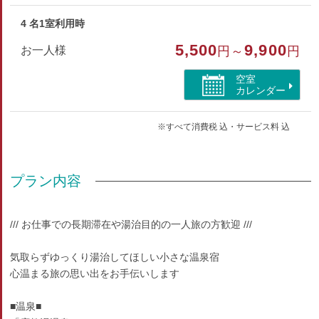
4 名1室利用時
5,500
9,900
お一人様
円～
円
空室
カレンダー
※すべて消費税 込・サービス料 込
プラン内容
/// お仕事での長期滞在や湯治目的の一人旅の方歓迎 ///
気取らずゆっくり湯治してほしい小さな温泉宿
心温まる旅の思い出をお手伝いします
■温泉■