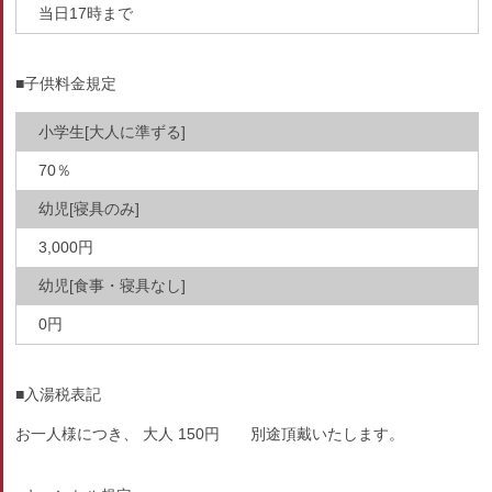
当日17時まで
■子供料金規定
小学生[大人に準ずる]
70％
幼児[寝具のみ]
3,000円
幼児[食事・寝具なし]
0円
■入湯税表記
お一人様につき、 大人 150円 別途頂戴いたします。