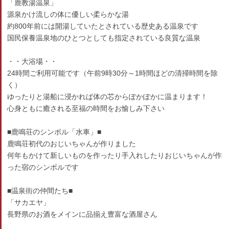
「鹿教湯温泉」
源泉かけ流しの体に優しい柔らかな湯
約800年前には開湯していたとされている歴史ある温泉です
国民保養温泉地のひとつとしても指定されている良質な温泉
・・大浴場・・
24時間ご利用可能です（午前9時30分～1時間ほどの清掃時間を除
く）
ゆったりと湯船に浸かれば体の芯からぽかぽかに温まります！
心身ともに癒される至福の時間をお愉しみ下さい
■鹿鳴荘のシンボル「水車」■
鹿鳴荘初代のおじいちゃんが作りました
何年もかけて新しいものを作ったり手入れしたりおじいちゃんが作
った宿のシンボルです
■温泉街の仲間たち■
「サカエヤ」
長野県のお酒をメインに品揃え豊富な酒屋さん