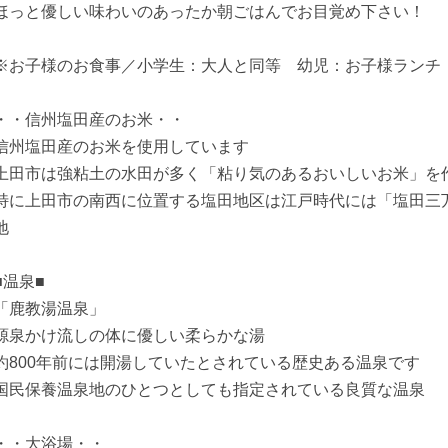
ほっと優しい味わいのあったか朝ごはんでお目覚め下さい！
※お子様のお食事／小学生：大人と同等 幼児：お子様ランチ
・・信州塩田産のお米・・
信州塩田産のお米を使用しています
上田市は強粘土の水田が多く「粘り気のあるおいしいお米」を
特に上田市の南西に位置する塩田地区は江戸時代には「塩田三
地
■温泉■
「鹿教湯温泉」
源泉かけ流しの体に優しい柔らかな湯
約800年前には開湯していたとされている歴史ある温泉です
国民保養温泉地のひとつとしても指定されている良質な温泉
・・大浴場・・