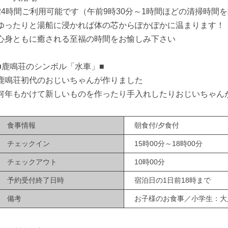
24時間ご利用可能です（午前9時30分～1時間ほどの清掃時間
ゆったりと湯船に浸かれば体の芯からぽかぽかに温まります！
心身ともに癒される至福の時間をお愉しみ下さい
■鹿鳴荘のシンボル「水車」■
鹿鳴荘初代のおじいちゃんが作りました
何年もかけて新しいものを作ったり手入れしたりおじいちゃん
食事情報
朝食付/夕食付
チェックイン
15時00分～18時00分
チェックアウト
10時00分
予約受付終了日時
宿泊日の1日前18時まで
備考
お子様のお食事／小学生：大