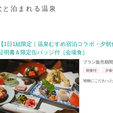
犬と泊まれる温泉
【1日1組限定｜温泉むすめ宿泊コラボ・夕
証明書＆限定缶バッジ付［会場食］
プラン販売期間：20
朝食付
夕食
地物にこだわっ