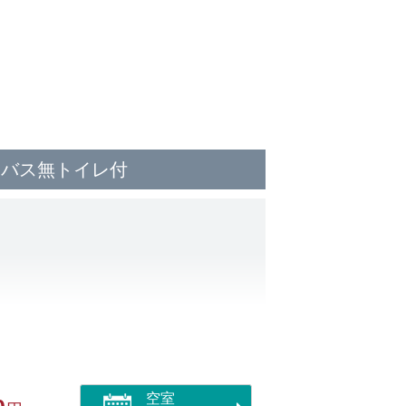
｜バス無トイレ付
空室