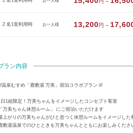
15,400
16,50
1 名1室利用時
お一人様
円～
※特典は宿泊人数分お渡しいたします
※特典内容は変更となる場合があります
※数量限定のため予定数に達し次第終了する場合があります
13,200
17,60
2 名1室利用時
お一人様
円～
部屋種別
和室
部屋特徴
トイレ/禁煙/インターネットができる部屋
プラン内容
///温泉むすめ「鹿教湯 万美」宿泊コラボプラン ///
1日1組限定！万美ちゃんをイメージしたコンセプト客室
「万美ちゃん休憩ルーム」 にご宿泊いただけます
湯上がりの万美ちゃんがひと息つく休憩ルームをイメージした
鹿教湯温泉でのひとときを万美ちゃんとともにお楽しみくださ