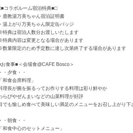
□■コラボルーム宿泊特典■□
・鹿教湯万美ちゃん宿泊証明書
・湯上がり万美ちゃん限定缶バッジ
※特典は宿泊人数分お渡しいたします
※特典内容は変更となる場合があります
※数量限定のため予定数に達し次第終了する場合があります
■お食事■＜会場食@CAFE Bosco＞
・・夕食・・
「和食会席料理」
料理長が腕を振るってお作りする料理は彩り鮮やか
わらびやぜんまいなどの山菜料理が好評
目でも愉しめ食べて美味しい満足のメニューをお召し上がり下
・・朝食・・
「和食中心のセットメニュー」