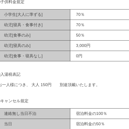
■子供料金規定
小学生[大人に準ずる]
70％
幼児[寝具・食事付き]
70％
幼児[食事のみ]
50％
幼児[寝具のみ]
3,000円
幼児[食事・寝具なし]
0円
■入湯税表記
お一人様につき、 大人 150円 別途頂戴いたします。
■キャンセル規定
連絡無し当日不泊
宿泊料金の100％
当日
宿泊料金の50％