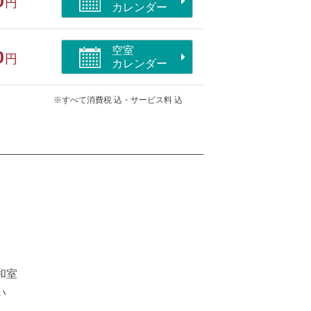
0
円
カレンダー
空室
0
円
カレンダー
※すべて消費税 込・サービス料 込
和室
い