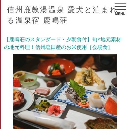
信州鹿教湯温泉 愛犬と泊まれ
MENU
る温泉宿 鹿鳴荘
【鹿鳴荘のスタンダード・夕朝食付】旬×地元素材
の地元料理！信州塩田産のお米使用［会場食］