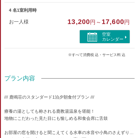
4 名1室利用時
13,200
17,600
お一人様
円～
円
空室
カレンダー
※すべて消費税 込・サービス料 込
プラン内容
/// 鹿鳴荘のスタンダード1泊夕朝食付プラン ///
療養の湯としても称される鹿教湯温泉を堪能！
地物にこだわった見た目にも愉しめる和食会席に舌鼓
お部屋の窓を開けると聞こえてくる水車の水音や小鳥のさえずり…