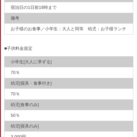
宿泊日の1日前18時まで
備考
お子様のお食事／小学生：大人と同等 幼児：お子様ランチ
■子供料金規定
小学生[大人に準ずる]
70％
幼児[寝具・食事付き]
70％
幼児[食事のみ]
50％
幼児[寝具のみ]
3,000円