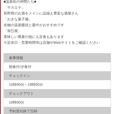
■温泉街の仲間たち■
「サカエヤ」
長野県のお酒をメインに品揃え豊富な酒屋さん
「おきな菓子舗」
名物の温泉饅頭と最中がおすすめです
「辰巳屋」
美味しい蕎麦の他にも定食もあります
※定休日・営業時間等は店舗やWebサイトをご確認ください
食事情報
朝食付/夕食付
チェックイン
15時00分～18時00分
チェックアウト
10時00分
予約受付終了日時