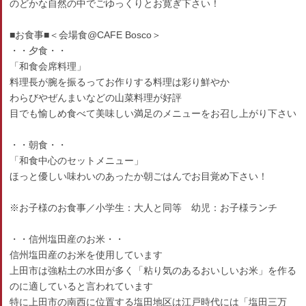
のどかな自然の中でごゆっくりとお寛ぎ下さい！
■お食事■＜会場食@CAFE Bosco＞
・・夕食・・
「和食会席料理」
料理長が腕を振るってお作りする料理は彩り鮮やか
わらびやぜんまいなどの山菜料理が好評
目でも愉しめ食べて美味しい満足のメニューをお召し上がり下さい
・・朝食・・
「和食中心のセットメニュー」
ほっと優しい味わいのあったか朝ごはんでお目覚め下さい！
※お子様のお食事／小学生：大人と同等 幼児：お子様ランチ
・・信州塩田産のお米・・
信州塩田産のお米を使用しています
上田市は強粘土の水田が多く「粘り気のあるおいしいお米」を作る
のに適していると言われています
特に上田市の南西に位置する塩田地区は江戸時代には「塩田三万