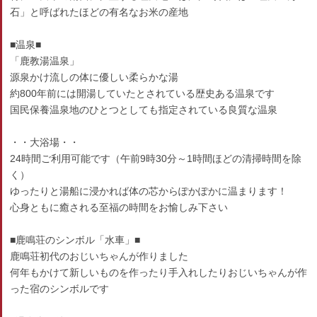
石」と呼ばれたほどの有名なお米の産地
■温泉■
「鹿教湯温泉」
源泉かけ流しの体に優しい柔らかな湯
約800年前には開湯していたとされている歴史ある温泉です
国民保養温泉地のひとつとしても指定されている良質な温泉
・・大浴場・・
24時間ご利用可能です（午前9時30分～1時間ほどの清掃時間を除
く）
ゆったりと湯船に浸かれば体の芯からぽかぽかに温まります！
心身ともに癒される至福の時間をお愉しみ下さい
■鹿鳴荘のシンボル「水車」■
鹿鳴荘初代のおじいちゃんが作りました
何年もかけて新しいものを作ったり手入れしたりおじいちゃんが作
った宿のシンボルです