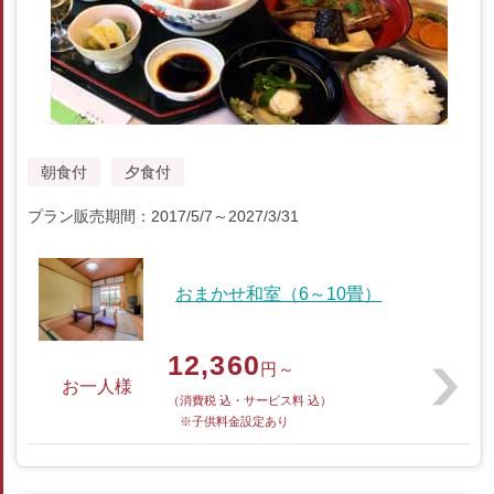
朝食付
夕食付
プラン販売期間：2017/5/7～2027/3/31
おまかせ和室（6～10畳）
12,360
円～
お一人様
（消費税 込・サービス料 込）
※子供料金設定あり