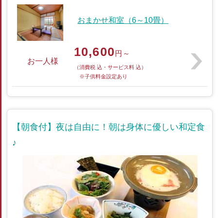
おまかせ和室（6～10畳）
10,600
円～
お一人様
（消費税 込・サービス料 込）
※子供料金設定あり
【朝食付】夜は自由に！朝は身体に優しい和定食
♪