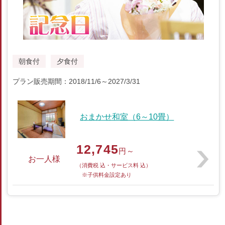
朝食付
夕食付
プラン販売期間：2018/11/6～2027/3/31
おまかせ和室（6～10畳）
12,745
円～
お一人様
（消費税 込・サービス料 込）
※子供料金設定あり