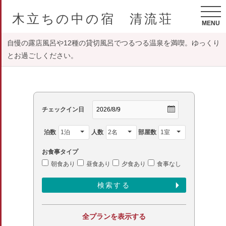
木立ちの中の宿 清流荘
MENU
自慢の露店風呂や12種の貸切風呂でつるつる温泉を満喫。ゆっくり
とお過ごしください。
チェックイン日
泊数
人数
部屋数
お食事タイプ
朝食あり
昼食あり
夕食あり
食事なし
全プランを表示する