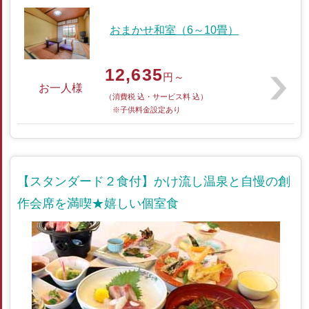
おまかせ和室（6～10畳）
12,635
円～
お一人様
（消費税 込・サービス料 込）
※子供料金設定あり
【スタンダード２食付】かけ流し温泉と自慢の創
作会席を満喫★嬉しい個室食