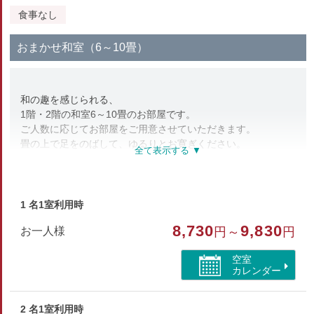
食事なし
おまかせ和室（6～10畳）
和の趣を感じられる、
1階・2階の和室6～10畳のお部屋です。
ご人数に応じてお部屋をご用意させていただきます。
畳の上で足をのばして、ゆるりとお寛ぎください。
【設備】
ＴＶ/冷蔵庫（有料飲料あり）/洗面所/エアコン/洗浄トイレ/電
話/スリッパ/
1 名1室利用時
お茶セット/タオル類/歯磨きセット/シャワーキャップ/ヘアブ
8,730
9,830
お一人様
円～
円
ラシ/
髭剃り/ハンドソープ/浴衣
空室
カレンダー
部屋種別
2 名1室利用時