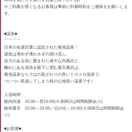
※ご到着が遅くなるお客様は事前に到着時刻をご連絡をお願いしま
す。
■温泉■
￣￣￣￣
日本の名湯百選に認定された菊池温泉！
源泉は薄めず沸かさずの掛け流し。
迫力のある岩に囲まれた雄大な内風呂と、
離れにある清流を眼下に望む露天風呂は、
菊池温泉ならではの肌ざわりの良いトロトロ温泉で、
ついつい長湯してしまう程の心地良い温度です♪
入浴時間：
館内内湯 15:00～翌10:00(※清掃日は時間制限あり)
館外露天 15:00～23:00／日の出～10:00(※清掃日は時間制限あ
り)
■お部屋■