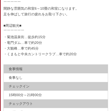
￣￣￣￣￣
閑静な雰囲気の和室6～10畳の和室になります。
足を伸ばして旅行の疲れをお取り下さい。
■周辺観光■
￣￣￣￣￣￣
・菊池温泉街…徒歩約15分
・竜門ダム…車で約20分
・大観峰…車で約45分
・くまもと中央カントリークラブ…車で約20分
食事情報
食事なし
チェックイン
15時00分～21時00分
チェックアウト