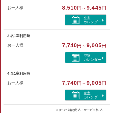
和室
8,510
9,445
お一人様
円～
円
部屋特徴
空室
トイレ/山が見える
カレンダー
3 名1室利用時
7,740
9,005
お一人様
円～
円
空室
カレンダー
4 名1室利用時
7,740
9,005
お一人様
円～
円
空室
カレンダー
※すべて消費税 込・サービス料 込