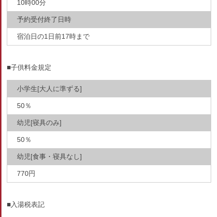
10時00分
予約受付終了日時
宿泊日の1日前17時まで
■子供料金規定
小学生[大人に準ずる]
50％
幼児[寝具のみ]
50％
幼児[食事・寝具なし]
770円
■入湯税表記