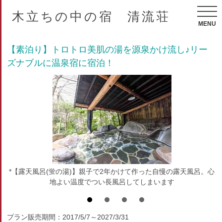
木立ちの中の宿 清流荘
MENU
【素泊り】トロトロ美肌の湯を源泉かけ流し♪リー
ズナブルに温泉宿に宿泊！
*【露天風呂(蛍の湯)】親子で2年かけて作った自慢の露天風呂。心
地よい温度でつい長風呂してしまいます
プラン販売期間：2017/5/7～2027/3/31