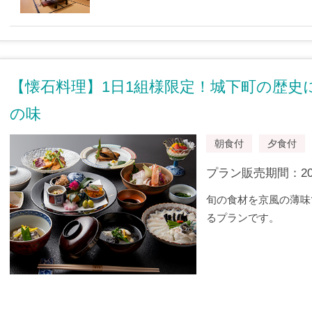
【懐石料理】1日1組様限定！城下町の歴史
の味
朝食付
夕食付
プラン販売期間：2017/
旬の食材を京風の薄味
るプランです。