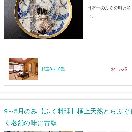
日本一のふぐの町と称
い。
和室8～10畳
お一人様
9～5月のみ【ふく料理】極上天然とらふぐ
く老舗の味に舌鼓