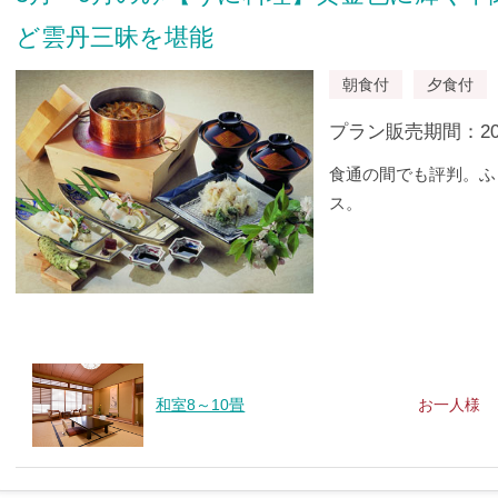
ど雲丹三昧を堪能
朝食付
夕食付
プラン販売期間：2022/
食通の間でも評判。ふ
ス。
和室8～10畳
お一人様