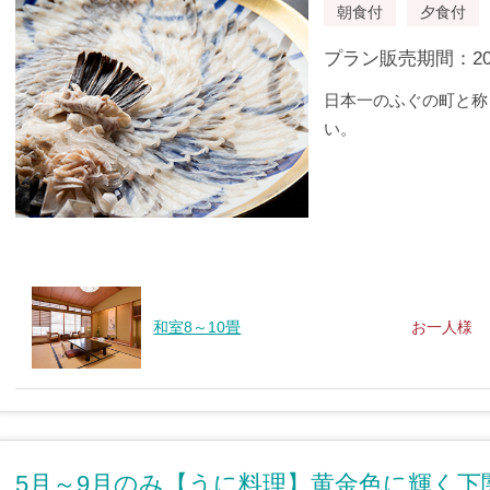
朝食付
夕食付
プラン販売期間：2022/
日本一のふぐの町と称
い。
和室8～10畳
お一人様
5月～9月のみ【うに料理】黄金色に輝く下