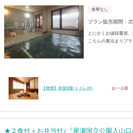
食事なし
プラン販売期間：2019/
とにかくお値段重視、
こちらの素泊まりプラ
【禁煙】和室8畳(トイレ付)
お一人様
★２食付＋お弁当付♪『尾瀬国立公園入山