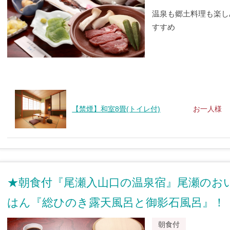
温泉も郷土料理も楽し
すすめ
【禁煙】和室8畳(トイレ付)
お一人様
★朝食付『尾瀬入山口の温泉宿』尾瀬のお
はん『総ひのき露天風呂と御影石風呂』！
朝食付