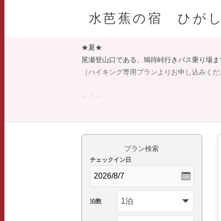
水芭蕉の宿 ひが
★夏★
尾瀬登山口である、鳩待峠行きバス乗り場ま
（ハイキング専用プランよりお申し込みくだ
★冬★
ホワイトワールド尾瀬岩鞍／かたしな高原ス
スノーパーク尾瀬戸倉までお車で15分。
一年を通じて、尾瀬を訪れるお客様を
プラン検索
素朴なおもてなしで歓迎いたします。
チェックイン日
尾瀬の綺麗なお水で炊いたごはん、
24時間入浴可能な天然温泉「総ひのき風呂
泊数
ごゆるりとお楽しみください。