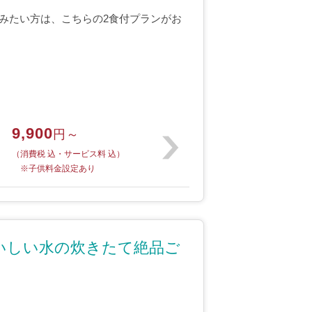
みたい方は、こちらの2食付プランがお
9,900
円～
（消費税 込・サービス料 込）
※子供料金設定あり
いしい水の炊きたて絶品ご