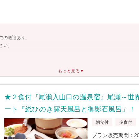
し
での送迎あり。
さい）
キー場までお車で10分
もっと見る▼
★２食付『尾瀬入山口の温泉宿』尾瀬～世
ート『総ひのき露天風呂と御影石風呂』！
朝食付
夕食付
」と「御影石風呂」を、
プラン販売期間：2019/