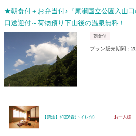
★朝食付＋お弁当付♪『尾瀬国立公園入山
口送迎付～荷物預り下山後の温泉無料！
朝食付
プラン販売期間：2019/
【禁煙】和室8畳(トイレ付)
お一人様