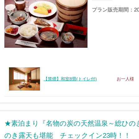
プラン販売期間：2019/
【禁煙】和室8畳(トイレ付)
お一人様
★素泊まり『名物の炭の天然温泉～総ひの
のき露天も堪能 チェックイン23時！！