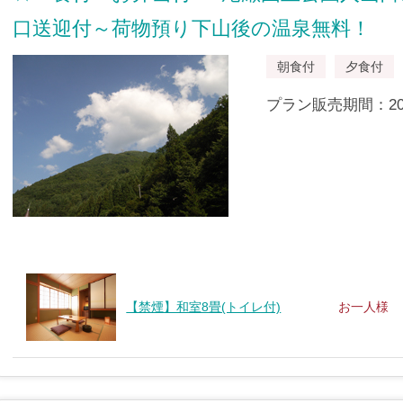
口送迎付～荷物預り下山後の温泉無料！
朝食付
夕食付
プラン販売期間：2019/
【禁煙】和室8畳(トイレ付)
お一人様