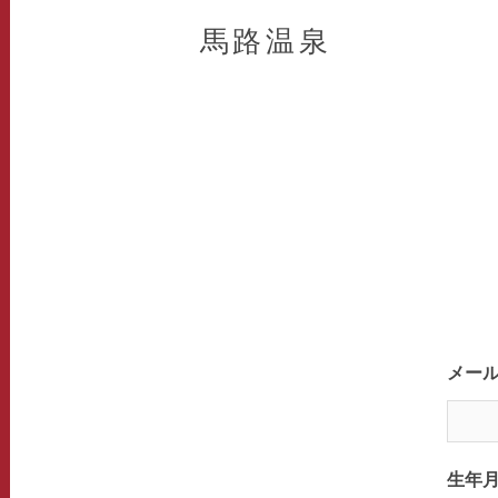
馬路温泉
メー
生年