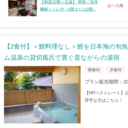
【和室10畳＋広縁】 禁煙／洗浄
お一人様
機能トイレ付（1階または2階）
【2食付】＜鯉料理なし＞鯉を日本海の旬
ム温泉の貸切風呂で寛ぐ昔ながらの湯宿
朝食付
夕食付
プラン販売期間：2024/
【HPベストレート】
苦手な方はこちら！