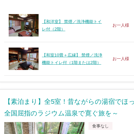
【和洋室】 禁煙／洗浄機能トイ
お一人様
レ付（2階）
【和室10畳＋広縁】 禁煙／洗浄
お一人様
機能トイレ付（1階または2階）
【素泊まり】全5室！昔ながらの湯宿でほ
全国屈指のラジウム温泉で寛ぐ旅を～
食事なし