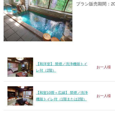
プラン販売期間：2026/
【和洋室】 禁煙／洗浄機能トイ
お一人様
レ付（2階）
【和室10畳＋広縁】 禁煙／洗浄
お一人様
機能トイレ付（1階または2階）