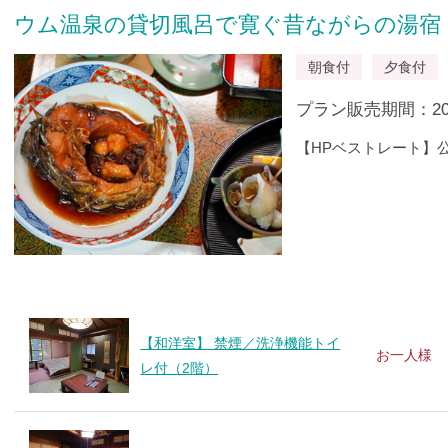
ウム温泉の貸切風呂で寛ぐ昔ながらの湯宿
朝食付
夕食付
プラン販売期間：2024/
【HPベストレート】
【和洋室】 禁煙／洗浄機能トイ
お一人様
レ付（2階）