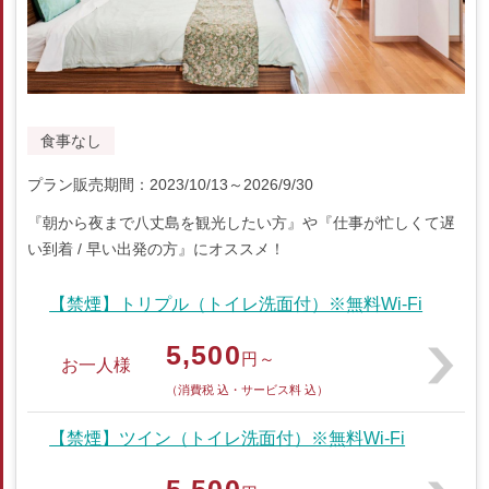
食事なし
プラン販売期間：2023/10/13～2026/9/30
『朝から夜まで八丈島を観光したい方』や『仕事が忙しくて遅
い到着 / 早い出発の方』にオススメ！
【禁煙】トリプル（トイレ洗面付）※無料Wi-Fi
5,500
円～
お一人様
（消費税 込・サービス料 込）
【禁煙】ツイン（トイレ洗面付）※無料Wi-Fi
5,500