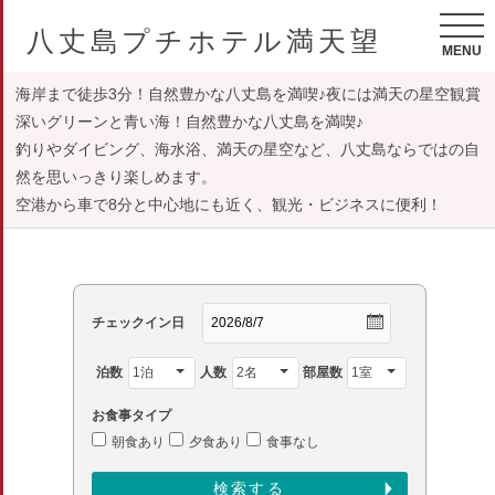
八丈島プチホテル満天望
MENU
海岸まで徒歩3分！自然豊かな八丈島を満喫♪夜には満天の星空観賞
深いグリーンと青い海！自然豊かな八丈島を満喫♪
釣りやダイビング、海水浴、満天の星空など、八丈島ならではの自
然を思いっきり楽しめます。
空港から車で8分と中心地にも近く、観光・ビジネスに便利！
チェックイン日
泊数
人数
部屋数
お食事タイプ
朝食あり
夕食あり
食事なし