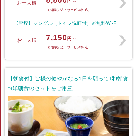
円～
お一人様
（消費税 込・サービス料 込）
【禁煙】シングル（トイレ洗面付）※無料Wi-Fi
7,150
円～
お一人様
（消費税 込・サービス料 込）
【朝食付】皆様の健やかなる1日を願って♪和朝食
or洋朝食のセットをご用意