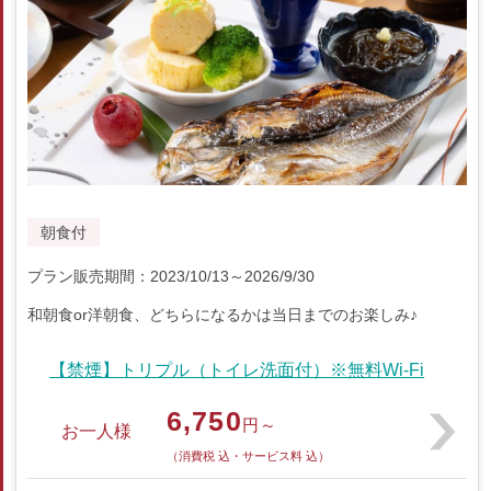
朝食付
プラン販売期間：2023/10/13～2026/9/30
和朝食or洋朝食、どちらになるかは当日までのお楽しみ♪
【禁煙】トリプル（トイレ洗面付）※無料Wi-Fi
6,750
円～
お一人様
（消費税 込・サービス料 込）