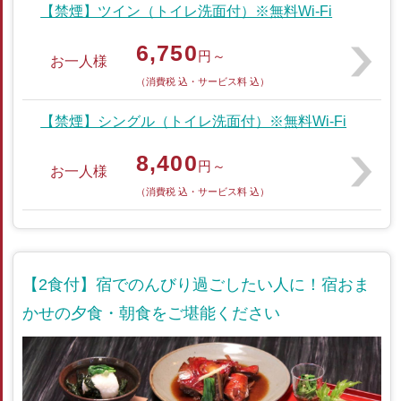
【禁煙】ツイン（トイレ洗面付）※無料Wi-Fi
6,750
円～
お一人様
（消費税 込・サービス料 込）
【禁煙】シングル（トイレ洗面付）※無料Wi-Fi
8,400
円～
お一人様
（消費税 込・サービス料 込）
【2食付】宿でのんびり過ごしたい人に！宿おま
かせの夕食・朝食をご堪能ください