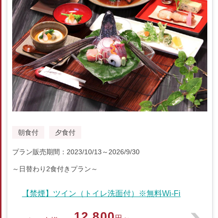
朝食付
夕食付
プラン販売期間：2023/10/13～2026/9/30
～日替わり2食付きプラン～
【禁煙】ツイン（トイレ洗面付）※無料Wi-Fi
12,800
円～