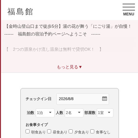
福島館
MENU
【金時山登山口まで徒歩5分】湯の花が舞う「にごり湯」が自慢！
------ 福島館の宿泊予約ページへようこそ ------
【 2つの源泉かけ流し温泉は無料で貸切OK！ 】
箱根仙石原に建つ、民家を改装した全7室のレトロな宿。
もっと見る▼
天然温泉のにごり湯と、地元の食材をふんだんに使用した料理が自
慢です。
全室Wi-Fi完備でお仕事も！観光にもご活用ください。
家庭的な温かい雰囲気で皆様をお迎えいたします。
チェックイン日
泊数
人数
部屋数
お食事タイプ
朝食あり
昼食あり
夕食あり
食事なし