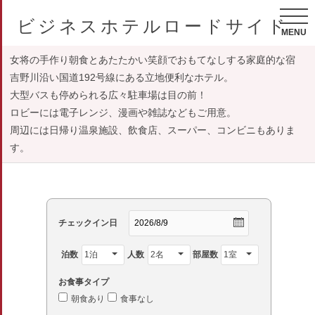
ビジネスホテルロードサイド
MENU
女将の手作り朝食とあたたかい笑顔でおもてなしする家庭的な宿
吉野川沿い国道192号線にある立地便利なホテル。
大型バスも停められる広々駐車場は目の前！
ロビーには電子レンジ、漫画や雑誌などもご用意。
周辺には日帰り温泉施設、飲食店、スーパー、コンビニもありま
す。
チェックイン日
泊数
人数
部屋数
お食事タイプ
朝食あり
食事なし