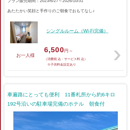
プラン販売期間：2023/6/27～2026/10/31
あたたかい笑顔と手作りのご朝食でおもてなし♪
シングルルーム（Wi-Fi完備）
6,500
円～
お一人様
（消費税 込・サービス料 込）
※子供料金設定あり
車遍路にとっても便利 11番札所から約6キロ
192号沿いの駐車場完備のホテル 朝食付