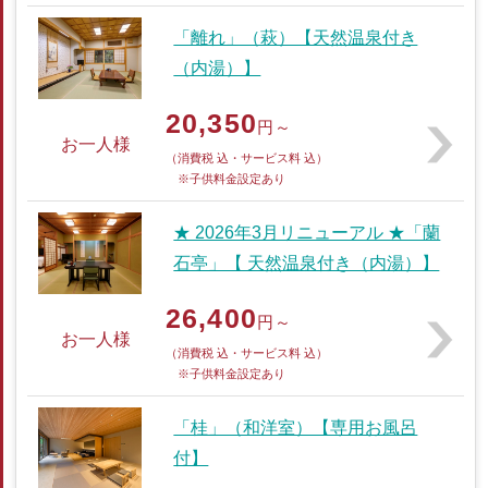
「離れ」（萩）【天然温泉付き
（内湯）】
20,350
円～
お一人様
（消費税 込・サービス料 込）
※子供料金設定あり
★ 2026年3月リニューアル ★「蘭
石亭」【 天然温泉付き（内湯）】
26,400
円～
お一人様
（消費税 込・サービス料 込）
※子供料金設定あり
「桂」（和洋室）【専用お風呂
付】