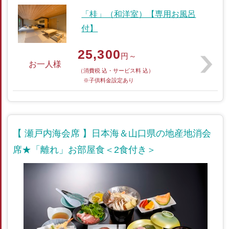
「桂」（和洋室）【専用お風呂
付】
25,300
円～
お一人様
（消費税 込・サービス料 込）
※子供料金設定あり
【 瀬戸内海会席 】日本海＆山口県の地産地消会
席★「離れ」お部屋食＜2食付き＞