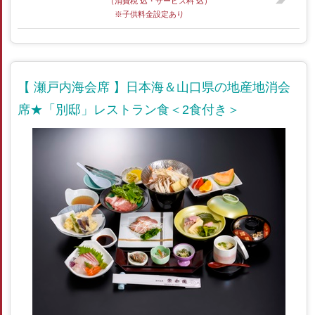
（消費税 込・サービス料 込）
※子供料金設定あり
【 瀬戸内海会席 】日本海＆山口県の地産地消会
席★「別邸」レストラン食＜2食付き＞