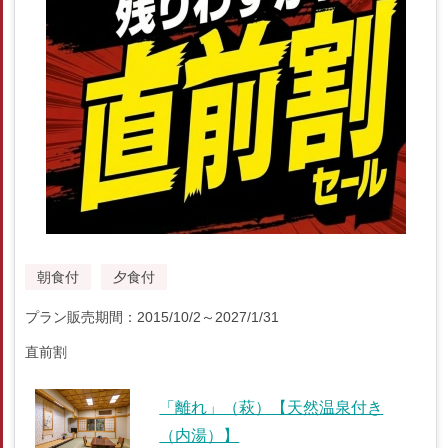
朝食付
夕食付
プラン販売期間：2015/10/2～2027/1/31
直前割
「離れ」（萩）【天然温泉付き
（内湯）】