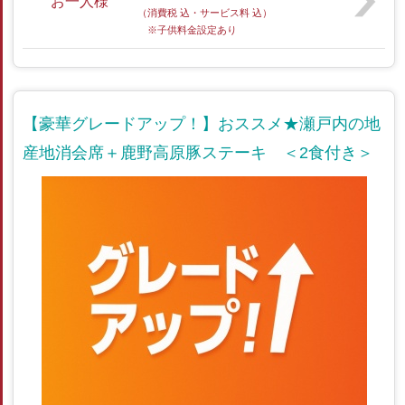
お一人様
（消費税 込・サービス料 込）
※子供料金設定あり
【豪華グレードアップ！】おススメ★瀬戸内の地
産地消会席＋鹿野高原豚ステーキ ＜2食付き＞