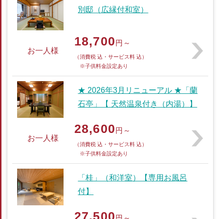
別邸（広縁付和室）
18,700
円～
お一人様
（消費税 込・サービス料 込）
※子供料金設定あり
★ 2026年3月リニューアル ★「蘭
石亭」【 天然温泉付き（内湯）】
28,600
円～
お一人様
（消費税 込・サービス料 込）
※子供料金設定あり
「桂」（和洋室）【専用お風呂
付】
27,500
円～