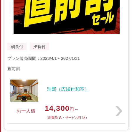
朝食付
夕食付
プラン販売期間：2023/4/1～2027/1/31
直前割
別邸（広縁付和室）
14,300
円～
お一人様
（消費税 込・サービス料 込）