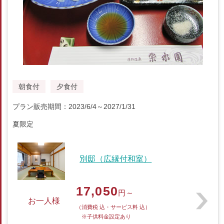
朝食付
夕食付
プラン販売期間：2023/6/4～2027/1/31
夏限定
別邸（広縁付和室）
17,050
円～
お一人様
（消費税 込・サービス料 込）
※子供料金設定あり