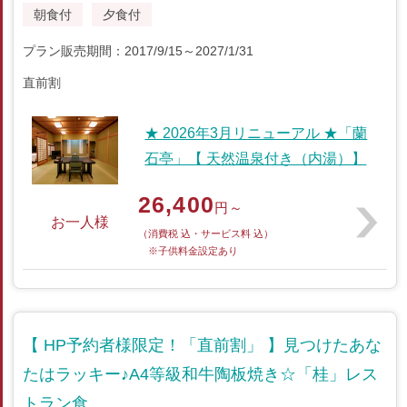
朝食付
夕食付
プラン販売期間：2017/9/15～2027/1/31
直前割
★ 2026年3月リニューアル ★「蘭
石亭」【 天然温泉付き（内湯）】
26,400
円～
お一人様
（消費税 込・サービス料 込）
※子供料金設定あり
【 HP予約者様限定！「直前割」 】見つけたあな
たはラッキー♪A4等級和牛陶板焼き☆「桂」レス
トラン食