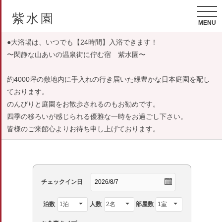
紫水園
MENU
●大浴場は、いつでも【24時間】入浴できます！
〜閑静な山あいの温泉街に佇む宿 紫水園〜
約4000坪の敷地内に手入れの行き届いた緑豊かな日本庭園を配し
ております。
のんびりと庭園をお散歩されるのもお勧めです。
四季の移ろいが感じられる優雅な一時をお過ごし下さい。
皆様のご来館心よりお待ち申し上げております。
チェックイン日
泊数
人数
部屋数