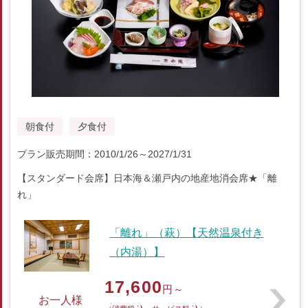
朝食付
夕食付
プラン販売期間：2010/1/26～2027/1/31
【スタンダード会席】日本海＆瀬戸内の地産地消会席★「離
れ」
「離れ」（萩）【天然温泉付き
（内湯）】
17,600
円～
お一人様