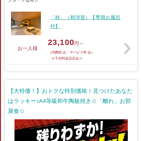
ンダード会席☆
「桂」（和洋室）【専用お風呂
付】
23,100
円～
お一人様
（消費税 込・サービス料 込）
※子供料金設定あり
【大特価！】おトクな特別価格！見つけたあなた
はラッキー♪A4等級和牛陶板焼き☆「離れ」お部
屋食☆