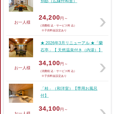
別邸（広縁付和室）
24,200
円～
お一人様
（消費税 込・サービス料 込）
※子供料金設定あり
★ 2026年3月リニューアル ★「蘭
石亭」【 天然温泉付き（内湯）】
34,100
円～
お一人様
（消費税 込・サービス料 込）
※子供料金設定あり
「桂」（和洋室）【専用お風呂
付】
34,100
円～
お一人様