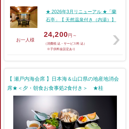
★ 2026年3月リニューアル ★「蘭
石亭」【 天然温泉付き（内湯）】
24,200
円～
お一人様
（消費税 込・サービス料 込）
※子供料金設定あり
【 瀬戸内海会席 】日本海＆山口県の地産地消会
席★＜夕・朝食お食事処2食付き＞ ★桂