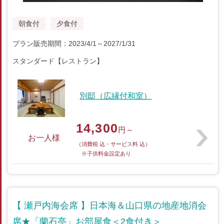
朝食付
夕食付
プラン販売期間：2023/4/1～2027/1/31
スタンダード【レストラン】
別邸（広縁付和室）
14,300
円～
お一人様
（消費税 込・サービス料 込）
※子供料金設定あり
【 瀬戸内海会席 】日本海＆山口県の地産地消会
席★「蘭石亭」お部屋食＜2食付き＞