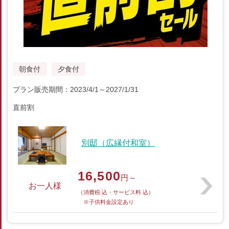
朝食付
夕食付
プラン販売期間：2023/4/1～2027/1/31
直前割
別邸（広縁付和室）
16,500
円～
お一人様
（消費税 込・サービス料 込）
※子供料金設定あり