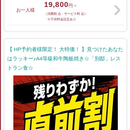
19,800
円～
お一人様
（消費税 込・サービス料 込）
※子供料金設定あり
【 HP予約者様限定！ 大特価！ 】見つけたあなた
はラッキー♪A4等級和牛陶板焼き☆「別邸」レス
トラン食☆