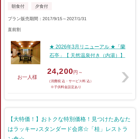
朝食付
夕食付
プラン販売期間：2017/9/15～2027/1/31
直前割
★ 2026年3月リニューアル ★「蘭
石亭」【 天然温泉付き（内湯）】
24,200
円～
お一人様
（消費税 込・サービス料 込）
※子供料金設定あり
【大特価！】おトクな特別価格！見つけたあなた
はラッキー♪スタンダード会席☆「桂」レストラ