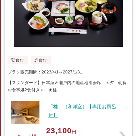
朝食付
夕食付
プラン販売期間：2023/4/1～2027/1/31
【スタンダード】日本海＆瀬戸内の地産地消会席 ＜夕・朝食
お食事処2食付き＞ ★桂
「桂」（和洋室）【専用お風呂
付】
23,100
円～