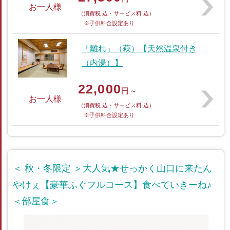
お一人様
（消費税 込・サービス料 込）
※子供料金設定あり
「離れ」（萩）【天然温泉付き
（内湯）】
22,000
円～
お一人様
（消費税 込・サービス料 込）
※子供料金設定あり
＜ 秋・冬限定 ＞大人気★せっかく山口に来たん
やけぇ【豪華ふぐフルコース】食べていきーね♪
＜部屋食＞