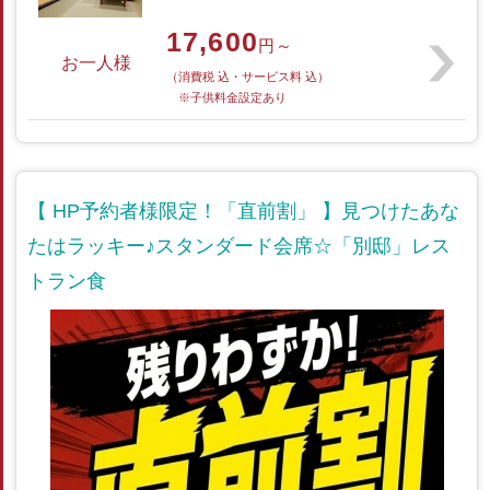
17,600
円～
お一人様
（消費税 込・サービス料 込）
※子供料金設定あり
【 HP予約者様限定！「直前割」 】見つけたあな
たはラッキー♪スタンダード会席☆「別邸」レス
トラン食