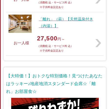
（消費税 込・サービス料 込）
※子供料金設定あり
「離れ」（萩）【天然温泉付き
（内湯）】
27,500
円～
お一人様
（消費税 込・サービス料 込）
※子供料金設定あり
【大特価！】おトクな特別価格！見つけたあなた
はラッキー♪地産地消スタンダード会席☆「離
れ」お部屋食☆