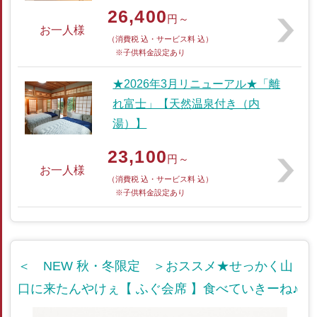
26,400
円～
お一人様
（消費税 込・サービス料 込）
※子供料金設定あり
★2026年3月リニューアル★「離
れ富士」【天然温泉付き（内
湯）】
23,100
円～
お一人様
（消費税 込・サービス料 込）
※子供料金設定あり
＜ NEW 秋・冬限定 ＞おススメ★せっかく山
口に来たんやけぇ【 ふぐ会席 】食べていきーね♪