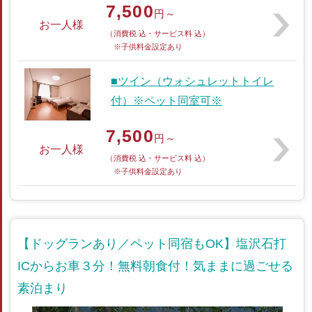
7,500
円～
お一人様
（消費税 込・サービス料 込）
※子供料金設定あり
■ツイン（ウォシュレットトイレ
付）※ペット同室可※
7,500
円～
お一人様
（消費税 込・サービス料 込）
※子供料金設定あり
【ドッグランあり／ペット同宿もOK】塩沢石打
ICからお車３分！無料朝食付！気ままに過ごせる
素泊まり