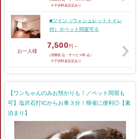
※子供料金設定あり
■ツイン（ウォシュレットトイレ
付）※ペット同室可※
7,500
円～
お一人様
（消費税 込・サービス料 込）
※子供料金設定あり
【ワンちゃんのみお預かりも！／ペット同宿も
可】塩沢石打ICからお車３分！帰省に便利◎【素
泊まり】