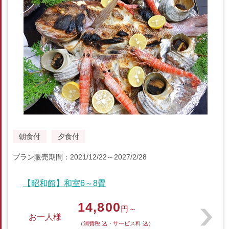
朝食付
夕食付
プラン販売期間：2021/12/22～2027/2/28
【昭和館】和室6～8畳
14,800
円～
お一人様
（消費税 込・サービス料 込）