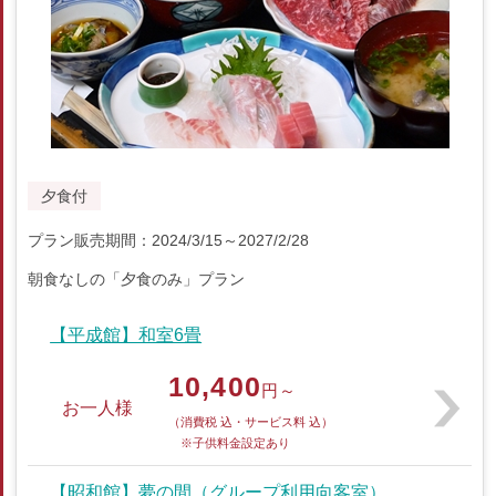
夕食付
プラン販売期間：2024/3/15～2027/2/28
朝食なしの「夕食のみ」プラン
【平成館】和室6畳
10,400
円～
お一人様
（消費税 込・サービス料 込）
※子供料金設定あり
【昭和館】夢の間（グループ利用向客室）