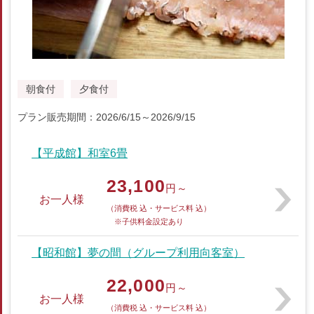
朝食付
夕食付
プラン販売期間：2026/6/15～2026/9/15
【平成館】和室6畳
23,100
円～
お一人様
（消費税 込・サービス料 込）
※子供料金設定あり
【昭和館】夢の間（グループ利用向客室）
22,000
円～
お一人様
（消費税 込・サービス料 込）