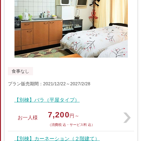
食事なし
プラン販売期間：2021/12/22～2027/2/28
【別棟】バラ（平屋タイプ）
7,200
円～
お一人様
（消費税 込・サービス料 込）
【別棟】カーネーション（２階建て）