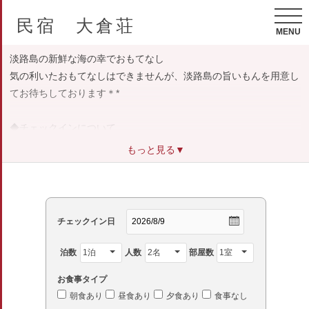
民宿 大倉荘
MENU
淡路島の新鮮な海の幸でおもてなし
気の利いたおもてなしはできませんが、淡路島の旨いもんを用意し
てお待ちしております＊*
◆チェックインについて
日中は、国道28号線沿いの当館すぐ近く「お食事処やん」までお越
もっと見る▼
しいただければ幸いです。駐車場もこちらにございます。
チェックイン日
泊数
人数
部屋数
お食事タイプ
朝食あり
昼食あり
夕食あり
食事なし