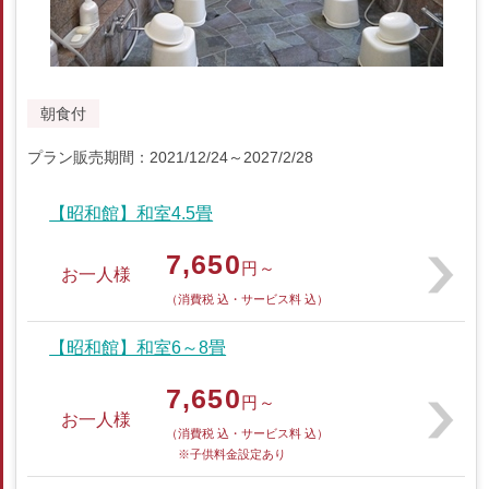
朝食付
プラン販売期間：2021/12/24～2027/2/28
【昭和館】和室4.5畳
7,650
円～
お一人様
（消費税 込・サービス料 込）
【昭和館】和室6～8畳
7,650
円～
お一人様
（消費税 込・サービス料 込）
※子供料金設定あり