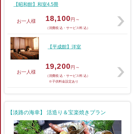
【昭和館】和室4.5畳
18,100
円～
お一人様
（消費税 込・サービス料 込）
【平成館】洋室
19,200
円～
お一人様
（消費税 込・サービス料 込）
※子供料金設定あり
【淡路の海幸】 活造り＆宝楽焼きプラン