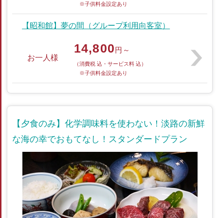
※子供料金設定あり
【昭和館】夢の間（グループ利用向客室）
14,800
円～
お一人様
（消費税 込・サービス料 込）
※子供料金設定あり
【夕食のみ】化学調味料を使わない！淡路の新鮮
な海の幸でおもてなし！スタンダードプラン