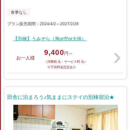
食事なし
プラン販売期間：2024/4/2～2027/2/28
【別棟】うみぞら（海or空or大地）
9,400
円～
お一人様
（消費税 込・サービス料 込）
※子供料金設定あり
田舎に泊まろう♪気ままにステイの別棟宿泊★