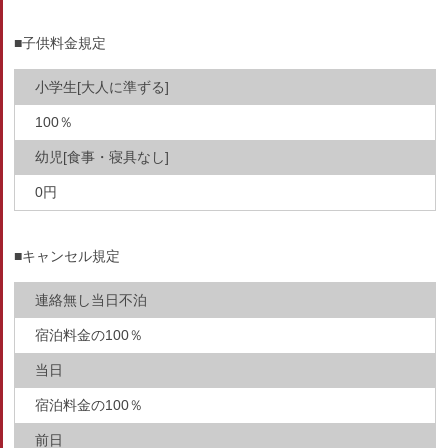
■子供料金規定
小学生[大人に準ずる]
100％
幼児[食事・寝具なし]
0円
■キャンセル規定
連絡無し当日不泊
宿泊料金の100％
当日
宿泊料金の100％
前日