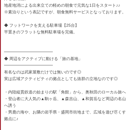
地産地消による出来立ての軽めの朝食で元気な1日をスタート♪♪
※素泊りという表記ですが、朝食無料サービスとなっております。
◆ フットワークを支える駐車場【25台】
平置きのフラットな無料駐車場を完備。
━━━━━━━━━━━━
◆ 周辺をアクティブに動ける「旅の基地」
━━━━━━━━━━━━
有名なのは武家屋敷だけでは無いのです◎
実は広域アクティビティの拠点としても抜群の立地なのです◎
・内陸縦貫鉄道の始まりの駅「角館」から、奥秋田のローカル旅へ
・登山者に大人気の▲駒ヶ岳、▲森吉山、▲和賀岳など周辺の名山
へ誘う
・男鹿の海や、お隣の岩手県・盛岡市街地まで、広域を遊び尽くす
拠点に♪