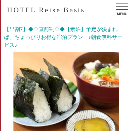
HOTEL Reise Basis
MENU
【早割7】◆◇直前割◇◆【素泊】予定が決まれ
ば、ちょっぴりお得な宿泊プラン ♪朝食無料サー
ビス♪