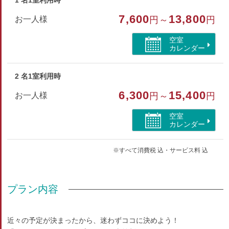
1 名1室利用時
部屋特徴
7,600
13,800
お一人様
円～
円
禁煙/インターネットができる部屋/バリアフリー
空室
カレンダー
2 名1室利用時
6,300
15,400
お一人様
円～
円
空室
カレンダー
※すべて消費税 込・サービス料 込
プラン内容
近々の予定が決まったから、迷わずココに決めよう！