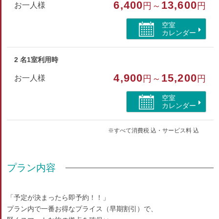
6,400
13,600
お一人様
円～
円
禁煙/インターネットができる部屋/バリアフリー
空室
カレンダー
2 名1室利用時
4,900
15,200
お一人様
円～
円
空室
カレンダー
※すべて消費税 込・サービス料 込
プラン内容
「予定が決まったら即予約！！」
プラン内で一番お得なプライス（早期割引）で、