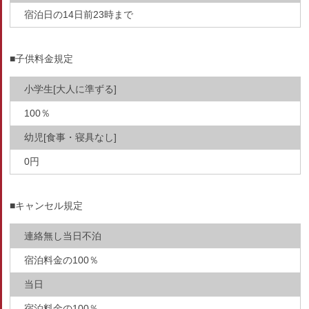
宿泊日の14日前23時まで
■子供料金規定
小学生[大人に準ずる]
100％
幼児[食事・寝具なし]
0円
■キャンセル規定
連絡無し当日不泊
宿泊料金の100％
当日
宿泊料金の100％