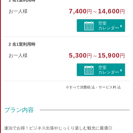
1 名1室利用時
部屋特徴
7,400
14,600
お一人様
円～
円
バス/トイレ/禁煙/インターネットができる部屋/バリア
フリー
空室
カレンダー
2 名1室利用時
5,300
15,900
お一人様
円～
円
空室
カレンダー
※すべて消費税 込・サービス料 込
プラン内容
連泊でお得！ビジネス出張やじっくり楽しむ観光に最適◎