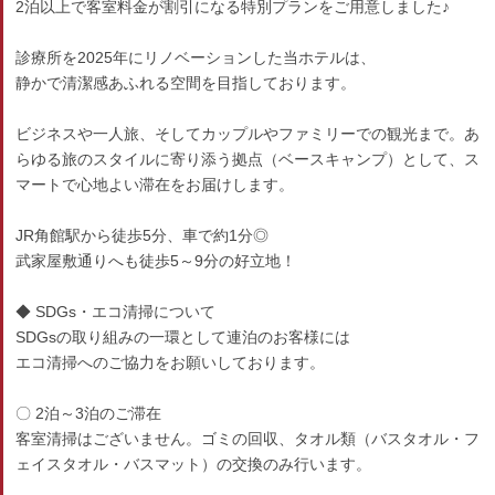
2泊以上で客室料金が割引になる特別プランをご用意しました♪
診療所を2025年にリノベーションした当ホテルは、
静かで清潔感あふれる空間を目指しております。
ビジネスや一人旅、そしてカップルやファミリーでの観光まで。あ
らゆる旅のスタイルに寄り添う拠点（ベースキャンプ）として、ス
マートで心地よい滞在をお届けします。
JR角館駅から徒歩5分、車で約1分◎
武家屋敷通りへも徒歩5～9分の好立地！
◆ SDGs・エコ清掃について
SDGsの取り組みの一環として連泊のお客様には
エコ清掃へのご協力をお願いしております。
〇 2泊～3泊のご滞在
客室清掃はございません。ゴミの回収、タオル類（バスタオル・フ
ェイスタオル・バスマット）の交換のみ行います。