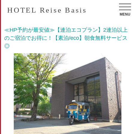
HOTEL Reise Basis
MENU
≪HP予約が最安値≫【連泊エコプラン】2連泊以上
のご宿泊でお得に！【素泊/eco】朝食無料サービス
◎