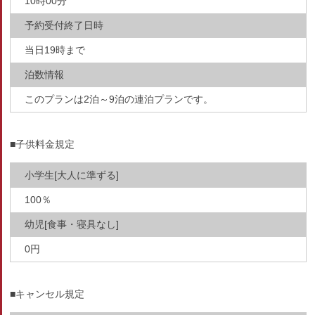
10時00分
予約受付終了日時
当日19時まで
泊数情報
このプランは2泊～9泊の連泊プランです。
■子供料金規定
小学生[大人に準ずる]
100％
幼児[食事・寝具なし]
0円
■キャンセル規定