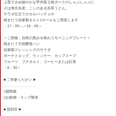
上質できめ細やかな甲州富士桜ポークのしゃぶしゃぶに
〆は地元名産、こしのある吉田うどん。
サラダ仕立てのカルパッチョや
焼きたて自家製タルト1ホールもご用意します
・17：00～／18：00～
＜ご朝食：自然の恵みを味わうモーニングプレート＞
焼きたて天然酵母パン
自家製ドレッシングのサラダ
ポーチドエッグ、ウィンナー、カップスープ
フルーツ、プチタルト、コーヒーまたは紅茶
・8：30～
■ ご持参ください ■
………………………
□寝間着
□お飲物・ラップ類等
■ 貸別荘 ■
………………