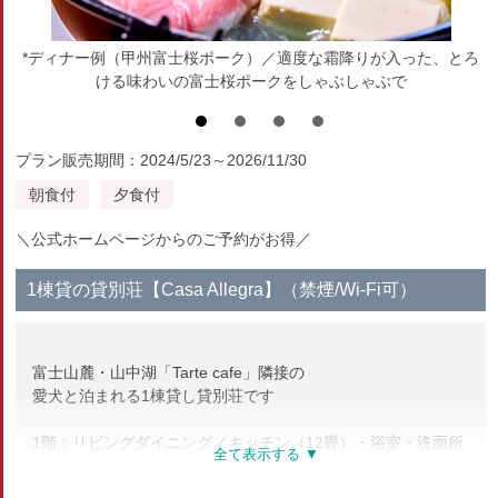
*ディナー例（甲州富士桜ポーク）／適度な霜降りが入った、とろ
ける味わいの富士桜ポークをしゃぶしゃぶで
プラン販売期間：2024/5/23～2026/11/30
朝食付
夕食付
＼公式ホームページからのご予約がお得／
1棟貸の貸別荘【Casa Allegra】（禁煙/Wi-Fi可）
富士山麓・山中湖「Tarte cafe」隣接の
愛犬と泊まれる1棟貸し貸別荘です
1階：リビングダイニング／キッチン（12畳）・浴室・洗面所
2階：寝室（トリプル＋ツイン・6名利用時ソファベッド）