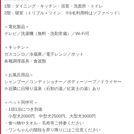
1階：ダイニング・キッチン・浴室・洗面所・トイレ
2階：寝室（トリプル＋ツイン ※6名利用時はソファベッド）
＜電化製品＞
テレビ／洗濯機（無料・洗剤常備）／Wi-Fi可
＜キッチン＞
ガスコンロ／冷蔵庫／電子レンジ／ポット
各種調理器具・食器類
＜お風呂用品＞
シャンプー／コンディショナー／ボディーソープ／ドライヤー
※近隣に日帰り温泉（石割の湯／紅富士の湯）あり
＜ペット同伴可＞
・1頭1泊につき別途
小型犬2000円、中型犬2500円、大型犬3000円
・食べ物やタオル・毛布等ご持参ください
・ワンちゃんの階段を昇り降りにはご注意ください