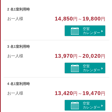
＜電化製品＞
テレビ／洗濯機（無料・洗剤常備）／Wi-Fi可
2 名1室利用時
14,850
19,800
お一人様
円～
円
＜キッチン＞
ガスコンロ／冷蔵庫／電子レンジ／ポット
空室
鍋／フライパン／卓上コンロ
カレンダー
＜お風呂用品＞
シャンプー／コンディショナー／ボディーソープ／ドライヤー
3 名1室利用時
13,970
20,020
お一人様
円～
円
部屋種別
空室
コテージ・棟
カレンダー
部屋特徴
4 名1室利用時
バス/トイレ/コテージ・棟/禁煙/インターネットができ
13,420
19,470
お一人様
円～
円
る部屋/ペット同室/洗浄機付トイレ
空室
カレンダー