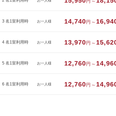
15,950
18,15
2 名1室利用時
お一人様
円～
＜キッチン＞
ガスコンロ／冷蔵庫／電子レンジ／ポット
14,740
16,94
鍋／フライパン／卓上コンロ
3 名1室利用時
お一人様
円～
＜お風呂用品＞
シャンプー／コンディショナー／ボディーソープ／ドライヤ
13,970
15,62
4 名1室利用時
お一人様
円～
部屋種別
コテージ・棟
12,760
14,96
5 名1室利用時
お一人様
円～
部屋特徴
バス/トイレ/コテージ・棟/禁煙/インター
トイレ
12,760
14,96
6 名1室利用時
お一人様
円～