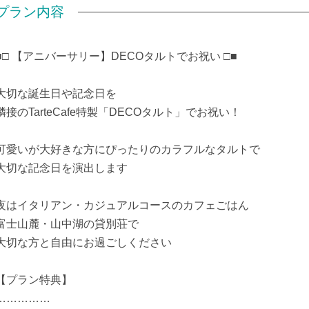
プラン内容
■□ 【アニバーサリー】DECOタルトでお祝い □■
大切な誕生日や記念日を
隣接のTarteCafe特製「DECOタルト」でお祝い！
可愛いが大好きな方にぴったりのカラフルなタルトで
大切な記念日を演出します
夜はイタリアン・カジュアルコースのカフェごはん
富士山麓・山中湖の貸別荘で
大切な方と自由にお過ごしください
【プラン特典】
……………