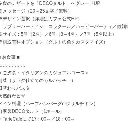
夕食のデザートを「DECOタルト」へグレードUP
※メッセージ（20～25文字／無料）
※デザイン選択（詳細はカフェ公式HP）
ラブリーハート／ショコラクール／ハッピーパーティ／似顔
※サイズ：5号（2名）／6号（3～4名）／7号（5名以上）
※別途有料オプション（タルトの色をカスタマイズ）
■ お食事 ■
………………
＜ご夕食：イタリアンのカジュアルコース＞
前菜（サラダ仕立てのカルパッチョ）
日替わりパスタ
天然酵母ピザ
メイン料理（ハーブハンバーグorグリルチキン）
自家製DECOタルト（1ホール）
・TarteCafeにて17：00～／18：00～