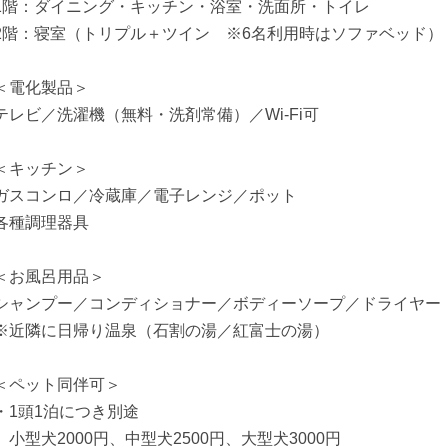
1階：ダイニング・キッチン・浴室・洗面所・トイレ
2階：寝室（トリプル＋ツイン ※6名利用時はソファベッド）
＜電化製品＞
テレビ／洗濯機（無料・洗剤常備）／Wi-Fi可
＜キッチン＞
ガスコンロ／冷蔵庫／電子レンジ／ポット
各種調理器具
＜お風呂用品＞
シャンプー／コンディショナー／ボディーソープ／ドライヤー
※近隣に日帰り温泉（石割の湯／紅富士の湯）
＜ペット同伴可＞
・1頭1泊につき別途
小型犬2000円、中型犬2500円、大型犬3000円