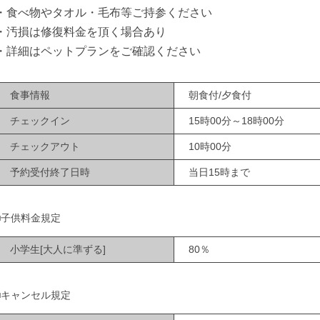
・食べ物やタオル・毛布等ご持参ください
・汚損は修復料金を頂く場合あり
・詳細はペットプランをご確認ください
食事情報
朝食付/夕食付
チェックイン
15時00分～18時00分
チェックアウト
10時00分
予約受付終了日時
当日15時まで
■子供料金規定
小学生[大人に準ずる]
80％
■キャンセル規定