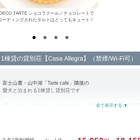
*DECO TARTE ショコラクール／チョコレートで
コーティングされたタルトはとってもキュート！
1棟貸の貸別荘【Casa Allegra】（禁煙/Wi-Fi可）
富士山麓・山中湖「Tarte cafe」隣接の
愛犬と泊まれる1棟貸し貸別荘です
1階：リビングダイニング／キッチン（12畳）・浴室・洗面
2階：寝室（トリプル＋ツイン・6名利用時ソファベッド）
＜電化製品＞
テレビ／洗濯機（無料・洗剤常備）／Wi-Fi可