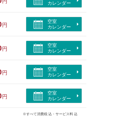
0
円
カレンダー
空室
0
円
カレンダー
ー
空室
0
円
カレンダー
空室
0
円
ネットができる部屋/ペット同室/洗浄機付
カレンダー
空室
0
円
カレンダー
※すべて消費税 込・サービス料 込