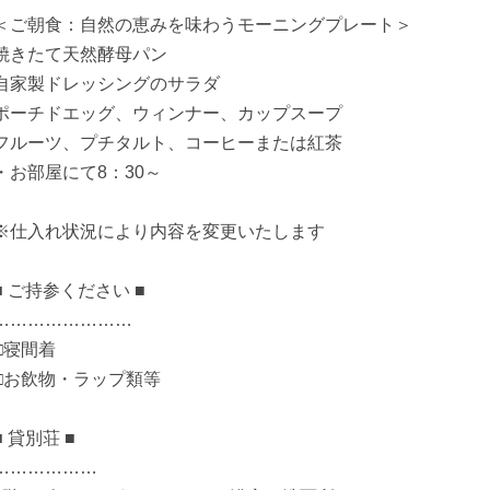
＜ご朝食：自然の恵みを味わうモーニングプレート＞
焼きたて天然酵母パン
自家製ドレッシングのサラダ
ポーチドエッグ、ウィンナー、カップスープ
フルーツ、プチタルト、コーヒーまたは紅茶
・お部屋にて8：30～
※仕入れ状況により内容を変更いたします
■ ご持参ください ■
……………………
□寝間着
□お飲物・ラップ類等
■ 貸別荘 ■
………………