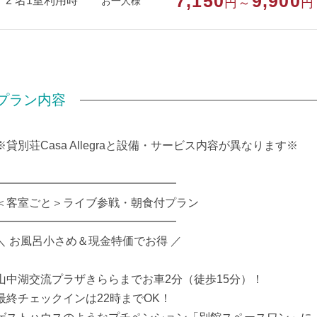
7,150
9,900
2 名1室利用時
お一人様
円～
円
□ワンちゃん同伴率90％以上
□館内は寝室、共用スペース、浴室のシンプル間取り
□共用の冷蔵庫、キッチン、電子レンジ、トースターあり
□寝間着、歯ブラシご持参ください
□チェックインはタルトカフェで行います
プラン内容
部屋種別
洋室（ツイン）
※貸別荘Casa Allegraと設備・サービス内容が異なります※
部屋特徴
禁煙/インターネットができる部屋/ペット
━━━━━━━━━━━━━━━━
＜客室ごと＞ライブ参戦・朝食付プラン
━━━━━━━━━━━━━━━━
＼ お風呂小さめ＆現金特価でお得 ／
山中湖交流プラザきららまでお車2分（徒歩15分）！
最終チェックインは22時までOK！