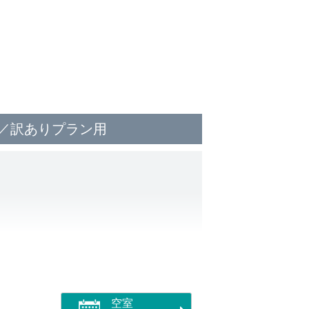
／訳ありプラン用
す
空室