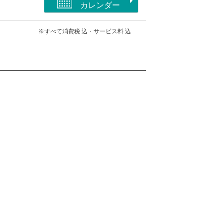
カレンダー
※すべて消費税 込・サービス料 込
同室