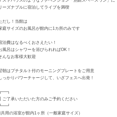
ゲストハウスのようなプチペンション「別館スペースワン」に
リーズナブルに宿泊してライブを満喫
ただし！当館は
家庭サイズのお風呂が館内に1カ所のみです
宿泊費はなるべくおさえたい！
お風呂はシャワーを浴びられればOK！
そんなお客様大歓迎
翌朝はプチタルト付のモーニングプレートをご用意
しっかりパワーチャージして、いざフェスへ出発！
┏━┓
┃ご了承いただいた方のみご予約ください
┗━┛
□共用の浴室が館内1ヶ所（一般家庭サイズ）