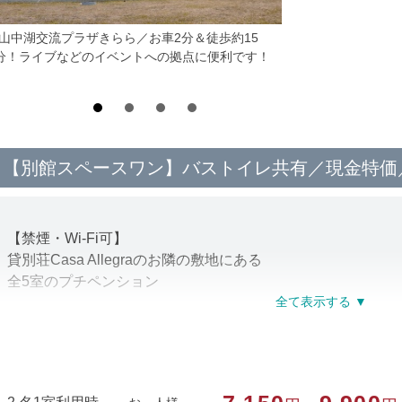
*山中湖交流プラザきらら／お車2分＆徒歩約15
分！ライブなどのイベントへの拠点に便利です！
【別館スペースワン】バストイレ共有／現金特価
【禁煙・Wi-Fi可】
貸別荘Casa Allegraのお隣の敷地にある
全5室のプチペンション
バス・トイレ共有のツインルームまたは2段ベッドの洋室で
（お部屋タイプのご指定不可）
＜施設・お部屋のご案内＞