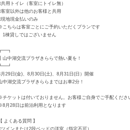
□共用トイレ（客室にトイレ無）
□客室以外は他のお客様と共用
□現地現金払いのみ
※こちらは客室ごとにご予約いただくプランです
1棟貸しではございません
┏━┓
┃山中湖交流プラザきららで熱い夏を！
┗━┛
8月29日(金)、8月30日(土)、8月31日(日）開催
山中湖交流プラザきららまではお車2分！
※チケットは付いておりません。お客様ご自身でご手配くださ
※8月28日は前泊利用となります
【 よくある質問 】
□ツインまたは2段ベッドの洋室（指定不可）