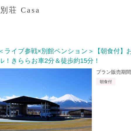
荘 Casa
＜ライブ参戦×別館ペンション＞【朝食付】
ル！きららお車2分＆徒歩約15分！
プラン販売期間：20
朝食付