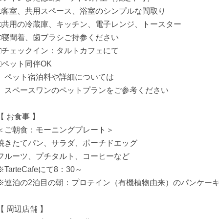
□客室、共用スペース、浴室のシンプルな間取り
□共用の冷蔵庫、キッチン、電子レンジ、トースター
□寝間着、歯ブラシご持参ください
□チェックイン：タルトカフェにて
□ペット同伴OK
ペット宿泊料や詳細については
スペースワンのペットプランをご参考ください
【 お食事 】
＜ご朝食：モーニングプレート＞
焼きたてパン、サラダ、ポーチドエッグ
フルーツ、プチタルト、コーヒーなど
※TarteCafeにて8：30～
※連泊の2泊目の朝：プロテイン（有機植物由来）のパンケー
【 周辺店舗 】