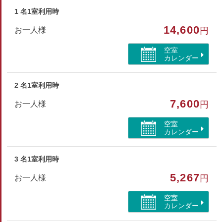
1 名1室利用時
部屋特徴
14,600
お一人様
円
バス/トイレ/コテージ・棟/禁煙/洗浄機付トイレ/川が見
える/山が見える
空室
カレンダー
2 名1室利用時
7,600
お一人様
円
空室
カレンダー
3 名1室利用時
5,267
お一人様
円
空室
カレンダー