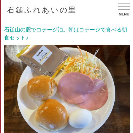
石鎚ふれあいの里
MENU
石鎚山の麓でコテージ泊。朝はコテージで食べる朝
食セット♪