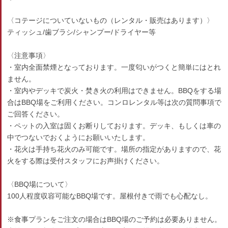
〈コテージについていないもの（レンタル・販売はあります）〉
ティッシュ/歯ブラシ/シャンプー/ドライヤー等
〈注意事項〉
・室内全面禁煙となっております。一度匂いがつくと簡単にはとれ
ません。
・室内やデッキで炭火・焚き火の利用はできません。BBQをする場
合はBBQ場をご利用ください。コンロレンタル等は次の質問事項で
ご回答ください。
・ペットの入室は固くお断りしております。デッキ、もしくは車の
中でつないでおくようにお願いいたします。
・花火は手持ち花火のみ可能です。場所の指定がありますので、花
火をする際は受付スタッフにお声掛けください。
〈BBQ場について〉
100人程度収容可能なBBQ場です。屋根付きで雨でも心配なし。
※食事プランをご注文の場合はBBQ場のご予約は必要ありません。