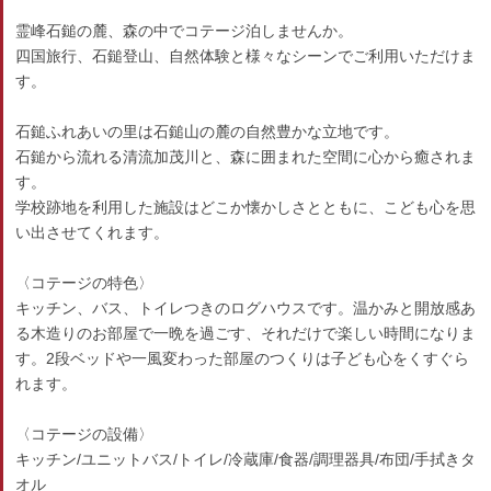
霊峰石鎚の麓、森の中でコテージ泊しませんか。
四国旅行、石鎚登山、自然体験と様々なシーンでご利用いただけま
す。
石鎚ふれあいの里は石鎚山の麓の自然豊かな立地です。
石鎚から流れる清流加茂川と、森に囲まれた空間に心から癒されま
す。
学校跡地を利用した施設はどこか懐かしさとともに、こども心を思
い出させてくれます。
〈コテージの特色〉
キッチン、バス、トイレつきのログハウスです。温かみと開放感あ
る木造りのお部屋で一晩を過ごす、それだけで楽しい時間になりま
す。2段ベッドや一風変わった部屋のつくりは子ども心をくすぐら
れます。
〈コテージの設備〉
キッチン/ユニットバス/トイレ/冷蔵庫/食器/調理器具/布団/手拭きタ
オル