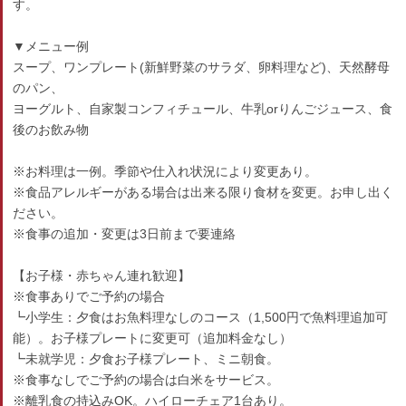
す。
▼メニュー例
スープ、ワンプレート(新鮮野菜のサラダ、卵料理など)、天然酵母
のパン、
ヨーグルト、自家製コンフィチュール、牛乳orりんごジュース、食
後のお飲み物
※お料理は一例。季節や仕入れ状況により変更あり。
※食品アレルギーがある場合は出来る限り食材を変更。お申し出く
ださい。
※食事の追加・変更は3日前まで要連絡
【お子様・赤ちゃん連れ歓迎】
※食事ありでご予約の場合
┗小学生：夕食はお魚料理なしのコース（1,500円で魚料理追加可
能）。お子様プレートに変更可（追加料金なし）
┗未就学児：夕食お子様プレート、ミニ朝食。
※食事なしでご予約の場合は白米をサービス。
※離乳食の持込みOK。ハイローチェア1台あり。