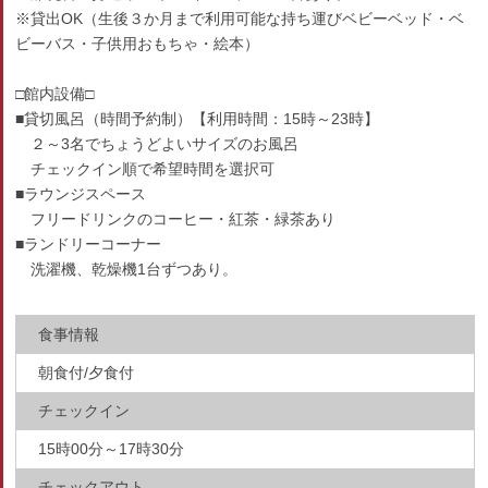
※貸出OK（生後３か月まで利用可能な持ち運びベビーベッド・ベ
ビーバス・子供用おもちゃ・絵本）
□館内設備□
■貸切風呂（時間予約制）【利用時間：15時～23時】
２～3名でちょうどよいサイズのお風呂
チェックイン順で希望時間を選択可
■ラウンジスペース
フリードリンクのコーヒー・紅茶・緑茶あり
■ランドリーコーナー
洗濯機、乾燥機1台ずつあり。
食事情報
朝食付/夕食付
チェックイン
15時00分～17時30分
チェックアウト