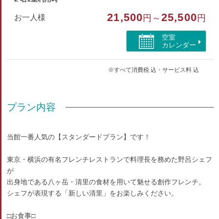
シャンプー、リンス、ボディーソープ、薬用ハンドソープ、洗
21,500
25,500
お一人様
円～
円
顔フォーム、メイク落とし、化粧水、乳液、
コーヒー・お茶セット
空室
カレンダー
部屋種別
※すべて消費税 込・サービス料 込
洋室（ツイン）
部屋特徴
プラン内容
バス/トイレ/禁煙/インターネットができる部屋/洗浄機
付トイレ/ユニットバス/空気清浄機付
当館一番人気の【スタンダードプラン】です！
東京・横浜の有名フレンチレストランで料理長を務めた野呂シェフ
が
出身地である八ヶ岳・清里の食材を用いて魅せる創作フレンチ。
シェフが表現する「新しい清里」をお楽しみください。
□お食事□