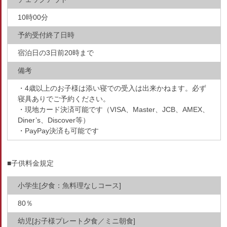
10時00分
予約受付終了日時
宿泊日の3日前20時まで
備考
・4歳以上のお子様は添い寝での受入は出来かねます。必ず
寝具ありでご予約ください。
・現地カード決済可能です（VISA、Master、JCB、AMEX、
Diner’s、Discover等）
・PayPay決済も可能です
■子供料金規定
小学生[夕食：魚料理なしコース]
80％
幼児[お子様プレート夕食／ミニ朝食]