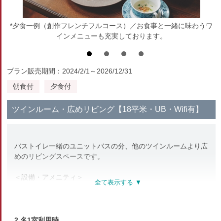
*夕食一例（創作フレンチフルコース）／お食事と一緒に味わうワ
インメニューも充実しております。
プラン販売期間：2024/2/1～2026/12/31
朝食付
夕食付
ツインルーム・広めリビング【18平米・UB・Wifi有】
バストイレ一緒のユニットバスの分、他のツインルームより広
めのリビングスペースです。
＜設備・アメニティ＞
TV(43型)、冷蔵庫、エアコン、ドライヤー、電気ケトル、加
湿空気清浄機
バスタオル、フェイスタオル、ナイトウェア(ガウンタイプ)、
歯ブラシ、使い捨てスリッパ、
2 名1室利用時