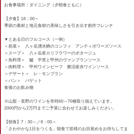
お食事場所：ダイニング（夕朝食ともに）
【夕食】18：00～
季節の素材と地元食材の美味しさを引き出す創作フレンチ
▼とある日のフルコース（一例）
＜前菜＞ 八ヶ岳湧水鱒のコンフィ アンティボワーズソース
＜スープ＞ 八ヶ岳産カリフラワーのポタージュ
＜魚料理＞ 鱸 平茸と甲州のヴァンブランソース
＜肉料理＞ 甲州ワインビーフ 勝沼産赤ワインソース
＜デザート＞ レ・モンブラン
＜パン＞ バゲット
食後のお飲み物
※山梨・長野のワインを常時60～70種取り揃えています。
2000円から2万円までご予算に合わせてお楽しみください。
【朝食】7：30～／8：00～
「さわやかな1日をつくる」朝食で皆様のお目覚めをお待ちしてま