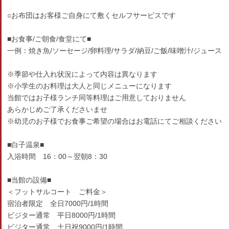
○お布団はお客様ご自身にて敷くセルフサービスです
■お食事/ご朝食/食堂にて■
一例：焼き魚/ソーセージ/卵料理/サラダ/納豆/ご飯/味噌汁/ジュース
※季節や仕入れ状況によって内容は異なります
※小学生のお料理は大人と同じメニューになります
当館ではお子様ランチ同等料理はご用意しておりません
あらかじめご了承くださいませ
※幼児のお子様でお食事ご希望の場合はお電話にてご相談ください
■白子温泉■
入浴時間 16：00～翌朝8：30
■当館の設備■
＜フットサルコート ご料金＞
宿泊者限定 全日7000円/1時間
ビジター通常 平日8000円/1時間
ビジター通常 土日祝9000円/1時間