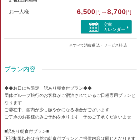
2 名1室利用時
部屋特徴
6,500
8,700
お一人様
円～
円
バス/トイレ
空室
カレンダー
※すべて消費税 込・サービス料 込
プラン内容
◆◆お日にち限定 訳あり朝食付プラン◆◆
団体グループ旅行のお客様がご宿泊されているご日程専用プランと
なります
ご滞在中、館内が少し賑やかになる場合がございます
ご了承のお客様のみご予約を承ります 予めご了承くださいませ
■訳あり朝食付プラン■
下記制限以外は当館の朝食付プランとご提供内容は同じとなります