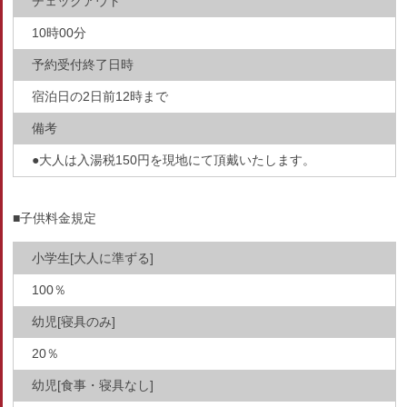
チェックアウト
10時00分
予約受付終了日時
宿泊日の2日前12時まで
備考
●大人は入湯税150円を現地にて頂戴いたします。
■子供料金規定
小学生[大人に準ずる]
100％
幼児[寝具のみ]
20％
幼児[食事・寝具なし]