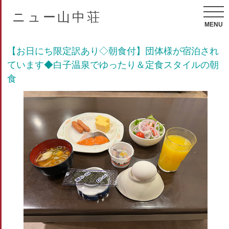
ニュー山中荘
MENU
【お日にち限定訳あり◇朝食付】団体様が宿泊され
ています◆白子温泉でゆったり＆定食スタイルの朝
食