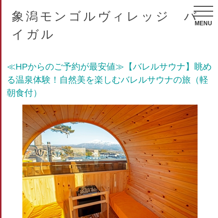
象潟モンゴルヴィレッジ バ
MENU
イガル
≪HPからのご予約が最安値≫【バレルサウナ】眺め
る温泉体験！自然美を楽しむバレルサウナの旅（軽
朝食付）