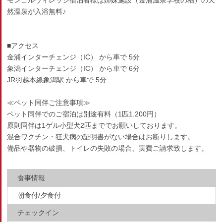
モンゴルヴィレッジ宿泊者様は姉妹施設（金浦温泉学校の栖）の天
然温泉が入浴無料♪
■アクセス
金浦インターチェンジ（IC） から車で 5分
象潟インターチェンジ（IC） から車で 6分
JR羽越本線象潟駅 から車で 5分
≪ペット同伴ご注意事項≫
ペット同伴でのご宿泊は別途有料（1匹1.200円）
原則同伴は1ゲル小型犬2匹まででお願いしております。
混合ワクチン・狂犬病の証明書がない場合はお断りします。
備品や器物の破損、トイレの失敗の場合、実費ご請求致します。
食事情報
朝食付/夕食付
チェックイン