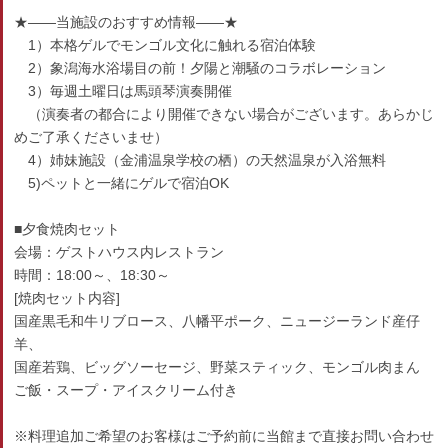
★――当施設のおすすめ情報――★
1）本格ゲルでモンゴル文化に触れる宿泊体験
2）象潟海水浴場目の前！夕陽と潮騒のコラボレーション
3）毎週土曜日は馬頭琴演奏開催
（演奏者の都合により開催できない場合がございます。あらかじ
めご了承くださいませ）
4）姉妹施設（金浦温泉学校の栖）の天然温泉が入浴無料
5)ペットと一緒にゲルで宿泊OK
■夕食焼肉セット
会場：ゲストハウス内レストラン
時間：18:00～、18:30～
[焼肉セット内容]
国産黒毛和牛リブロース、八幡平ポーク、ニュージーランド産仔
羊、
国産若鶏、ビッグソーセージ、野菜スティック、モンゴル肉まん
ご飯・スープ・アイスクリーム付き
※料理追加ご希望のお客様はご予約前に当館まで直接お問い合わせ