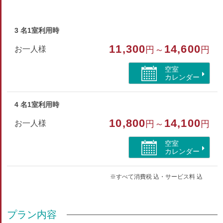
【アメニティ】
ハミガキセット、タオル、バスタオル
3 名1室利用時
【ご案内】
11,300
14,600
お一人様
円～
円
・トイレ、シャワー共同
・姉妹施設の天然温泉が利用無料
空室
・ご希望の方に灰皿貸出し（ゲル外でご利用ください）
カレンダー
・寝巻はご持参ください
4 名1室利用時
部屋種別
10,800
14,100
お一人様
円～
円
コテージ・棟
空室
部屋特徴
カレンダー
コテージ・棟/禁煙/インターネットができる部屋/ペット
同室
※すべて消費税 込・サービス料 込
プラン内容