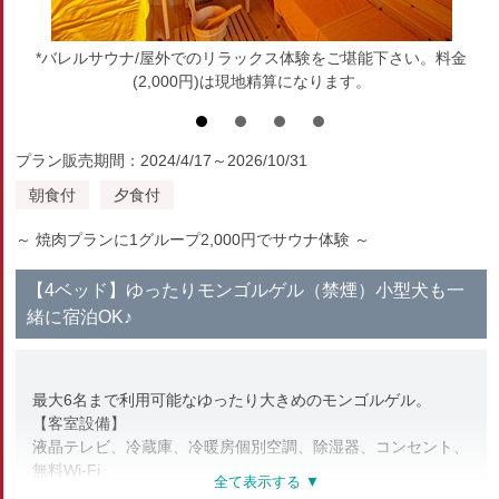
*バレルサウナ/屋外でのリラックス体験をご堪能下さい。料金
(2,000円)は現地精算になります。
プラン販売期間：2024/4/17～2026/10/31
朝食付
夕食付
～ 焼肉プランに1グループ2,000円でサウナ体験 ～
【4ベッド】ゆったりモンゴルゲル（禁煙）小型犬も一
緒に宿泊OK♪
最大6名まで利用可能なゆったり大きめのモンゴルゲル。
【客室設備】
液晶テレビ、冷蔵庫、冷暖房個別空調、除湿器、コンセント、
無料Wi-Fi