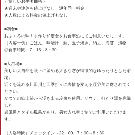
＜嬉しいお手頃価格＞
★週末や連休も値上げなし！通年同一料金
★人数による料金の値上げもなし
■朝食■
おふくろの味！手作り和定食をお食事処にてご用意いたします。
（内容一例）ごはん、味噌汁、鮭、玉子焼き、納豆、海苔、漬物
◎食事時間 7：15～8：30
■大浴場■
美しい大自然を眼下に望める大きな窓が特徴的なゆったりとした浴
場。
近くを流れる川田川と四季折々に表情を変える渓谷美に癒されてく
ださい。
かつての鉱山跡から湧き出る冷泉を使用。サウナ、打たせ湯を完備
した
岩風呂とタイル風呂があり、男女入れ替え制でご利用いただけま
す。
（入浴時間）チェックイン～22：00、7：00～8：30