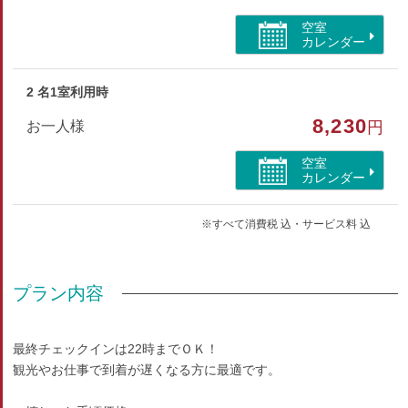
部屋特徴
空室
カレンダー
トイレ/喫煙/洗浄機付トイレ/川が見える/山が見える
2 名1室利用時
8,230
お一人様
円
空室
カレンダー
※すべて消費税 込・サービス料 込
プラン内容
最終チェックインは22時までＯＫ！
観光やお仕事で到着が遅くなる方に最適です。