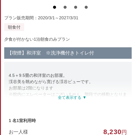
プラン販売期間：2020/3/1～2027/3/31
朝食付
夕食が付かない1泊朝食のみプラン
【喫煙】和洋室 ※洗浄機付きトイレ付
4.5＋9.5畳の和洋室のお部屋。
渓谷美を眺めながら寛げる渓谷ビューです。
お部屋は2階になります
※館内にエレベーターはございません。階段での移動となりま
す。
部屋種別
1 名1室利用時
和洋室
8,230
お一人様
円