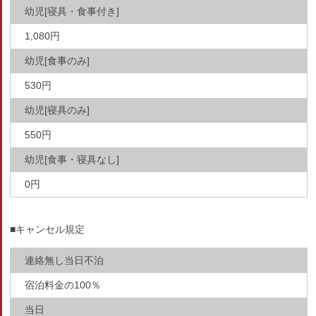
幼児[寝具・食事付き]
1,080円
幼児[食事のみ]
530円
幼児[寝具のみ]
550円
幼児[食事・寝具なし]
0円
■キャンセル規定
連絡無し当日不泊
宿泊料金の100％
当日