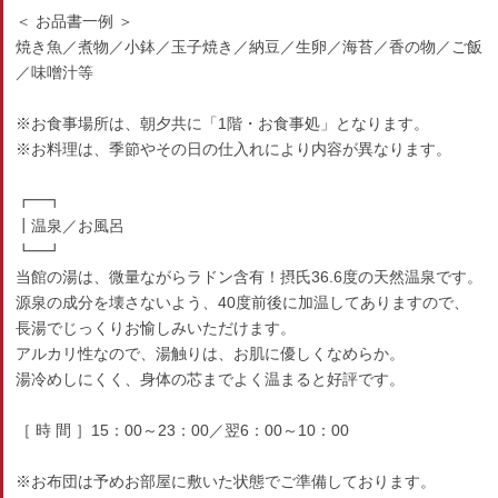
＜ お品書一例 ＞
焼き魚／煮物／小鉢／玉子焼き／納豆／生卵／海苔／香の物／ご飯
／味噌汁等
※お食事場所は、朝夕共に「1階・お食事処」となります。
※お料理は、季節やその日の仕入れにより内容が異なります。
┏━┓
┃温泉／お風呂
┗━┛
当館の湯は、微量ながらラドン含有！摂氏36.6度の天然温泉です。
源泉の成分を壊さないよう、40度前後に加温してありますので、
長湯でじっくりお愉しみいただけます。
アルカリ性なので、湯触りは、お肌に優しくなめらか。
湯冷めしにくく、身体の芯までよく温まると好評です。
［ 時 間 ］15：00～23：00／翌6：00～10：00
※お布団は予めお部屋に敷いた状態でご準備しております。