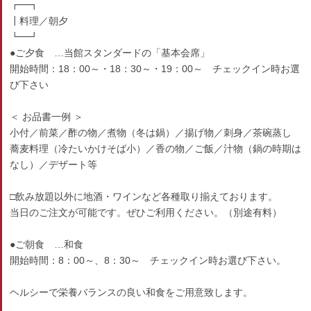
┏━┓
┃料理／朝夕
┗━┛
●ご夕食 …当館スタンダードの「基本会席」
開始時間：18：00～・18：30～・19：00～ チェックイン時お選
び下さい
＜ お品書一例 ＞
小付／前菜／酢の物／煮物（冬は鍋）／揚げ物／刺身／茶碗蒸し
蕎麦料理（冷たいかけそば小）／香の物／ご飯／汁物（鍋の時期は
なし）／デザート等
□飲み放題以外に地酒・ワインなど各種取り揃えております。
当日のご注文が可能です。ぜひご利用ください。（別途有料）
●ご朝食 …和食
開始時間：8：00～、8：30～ チェックイン時お選び下さい。
ヘルシーで栄養バランスの良い和食をご用意致します。