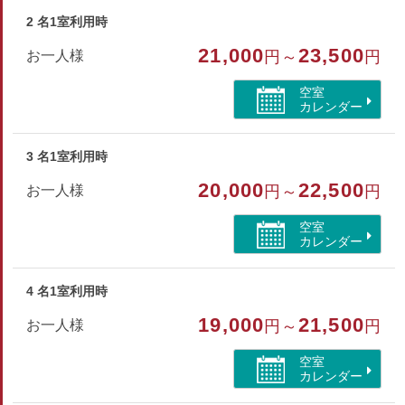
ご年配の方には不向きな客室となります
2 名1室利用時
□場所：鳳凰館2階（エレベーターなし）
21,000
23,500
お一人様
円～
円
□広さ：和室12畳+広縁
□設備：ユニットバス／洗浄機能付トイレ
空室
Wi-Fi完備／冷蔵庫(空） ／冷暖房／テレビ／各種アメニティ
カレンダー
部屋種別
3 名1室利用時
和室
20,000
22,500
お一人様
円～
円
部屋特徴
空室
カレンダー
バス/トイレ/禁煙/インターネットができる部屋/洗浄機
付トイレ/ユニットバス/山が見える
4 名1室利用時
19,000
21,500
お一人様
円～
円
空室
カレンダー