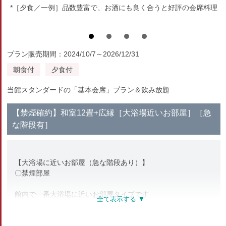
*［夕食／一例］品数豊富で、お酒にも良く合うと好評の会席料理
プラン販売期間：2024/10/7～2026/12/31
朝食付
夕食付
当館スタンダードの「基本会席」プラン＆飲み放題
【禁煙確約】和室12畳+広縁［大浴場近いお部屋］［急
な階段有］
【大浴場に近いお部屋（急な階段あり）】
〇禁煙部屋
館内で一番大浴場に近いお部屋タイプです
客室までは急な階段がございますので、小さなお子様・足の悪
い方・