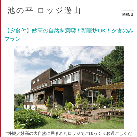
池の平 ロッジ遊山
MENU
【夕食付】妙高の自然を満喫！朝寝坊OK！夕食のみ
プラン
*外観／妙高の大自然に囲まれたロッジでごゆっくりお過ごしくだ