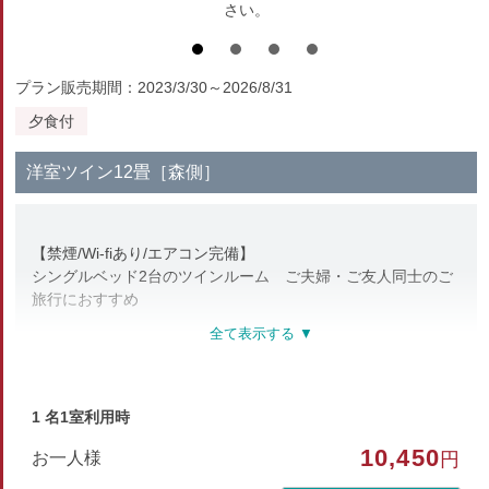
さい。
プラン販売期間：2023/3/30～2026/8/31
夕食付
洋室ツイン12畳［森側］
【禁煙/Wi-fiあり/エアコン完備】
シングルベッド2台のツインルーム ご夫婦・ご友人同士のご
旅行におすすめ
【アメニティ】グリーンシーズンのみ、浴衣・ハミガキセッ
ト・タオルをご用意しています。スキーシーズンはアメニティ
がつかない分、少しお得にお泊まりいただけます。
【館内】無料でご利用いただけるコインランドリーあり
1 名1室利用時
10,450
お一人様
円
部屋種別