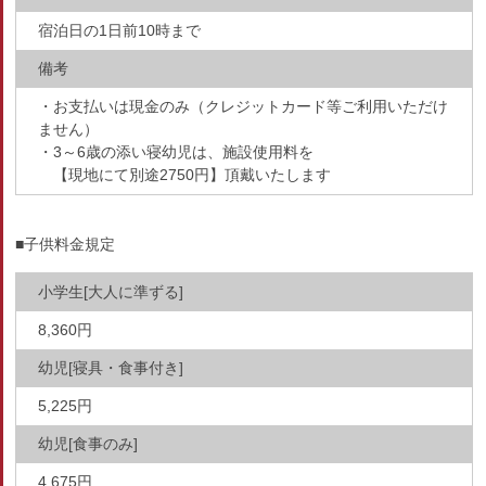
宿泊日の1日前10時まで
備考
・お支払いは現金のみ（クレジットカード等ご利用いただけ
ません）
・3～6歳の添い寝幼児は、施設使用料を
【現地にて別途2750円】頂戴いたします
■子供料金規定
小学生[大人に準ずる]
8,360円
幼児[寝具・食事付き]
5,225円
幼児[食事のみ]
4,675円