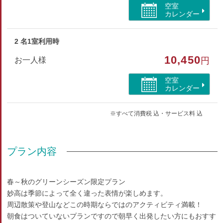
空室
洋室（ツイン）
カレンダー
部屋特徴
2 名1室利用時
禁煙/インターネットができる部屋
10,450
お一人様
円
空室
カレンダー
※すべて消費税 込・サービス料 込
プラン内容
春～秋のグリーンシーズン限定プラン
妙高は季節によって全く違った表情が楽しめます。
周辺散策や登山などこの時期ならではのアクティビティ満載！
朝食はついていないプランですので朝早く出発したい方にもおすす