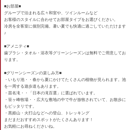
■お部屋■
グループで泊まれる広々和室や、ツインルームなど
お客様のスタイルに合わせてお部屋タイプをお選びください。
冷房を全客室に個別完備。暑い夏でも快適に過ごしていただけます
♪
■アメニティ■
歯ブラシ・タオル・浴衣等グリーンシーズンは無料でご用意してお
ります。
■グリーンシーズンの楽しみ方■
・いもり池・・春から夏にかけてたくさんの植物が見られます。池
を一周する遊歩道もあります。
・苗名滝・・「日本の滝百選」に選ばれています。
・笹ヶ峰牧場・・広大な敷地の中で牛が放牧されていて、お散歩に
もピッタリです。
・黒姫山・火打山などへの登山、トレッキング
まだまだおすすめスポットがたくさんあります！
お気軽にお尋ねくださいね。