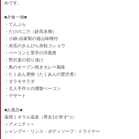
めです。
■夕食一例■
・てんぷら
・たけのこ汁（妙高名物）
・小鍋-自家製の遊山味噌付
・糸瓜のきんぴら赤粒コショウ
・ベーコンと里芋の洋風煮
・野沢菜の切り漬け
・鳥のオーブン焼きカレー風味
・たくあん煮物（たくあんの贅沢煮）
・タラモサラダ
・主人手作りの燻製ベーコン
・デザート
■お風呂■
薬用ミネラル温泉（男女1か所ずつ）
＜アメニティ＞
シャンプー・リンス・ボディソープ・ドライヤー