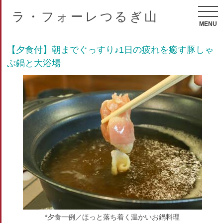
ラ・フォーレつるぎ山
MENU
【夕食付】朝までぐっすり♪1日の疲れを癒す豚しゃ
ぶ鍋と大浴場
*夕食一例／ほっと落ち着く温かいお鍋料理