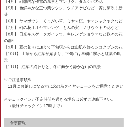
【4月】 幻想的な残雪の風景とマンサク、タムシバの花
【5月】 色鮮やかな三つ葉ツツジ、ツチアケビなど一斉に芽吹く新
芽
【6月】 ヤマボウシ、くまがい草、ミヤマ桜、ヤマシャクヤクなど
【7月】 幻の花オオヤマレンゲ、もみの実、ノリウツギの花など
【8月】 日光キスゲ、クガイソウ、キレンゲショウマなど数々の花
の群生
【9月】 夏の花々に加えて下旬頃からは山肌を飾るシコクブシの花
【10月】 山頂から紅葉が始まり、下旬には早朝に霧氷と紅葉の風
景
【11月】 紅葉の終わりと、冬に向かう静かな山の風景
※ご注意事項※
・11月にお越しになる方は念の為タイヤチェーンをご用意ください
※チェックインが予定時間を過ぎる場合は必ずご連絡下さい。
（最終チェックイン17時まで）
食事情報