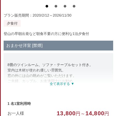
プラン販売期間：2020/2/12～2026/11/30
夕食付
登山の早朝出発など朝食不要の方に便利な1泊夕食付
おまかせ洋室 [禁煙]
8畳のツインルーム、ソファ・テーブルセット付き。
室内は木材が使われ優しい雰囲気。
窓の外には山の眺めがご覧いただけます。
ご夫婦、カップル、お友達同士にお勧め。
[設備アメニティ]
無線LAN/テレビ/金庫/タイマー/トイレ（洗浄機能付）/
ハンガー/湯沸しポット/スリッパ/浴衣/タオル
1 名1室利用時
13,800
14,800
お一人様
円～
円
※お風呂は大浴場をご利用ください