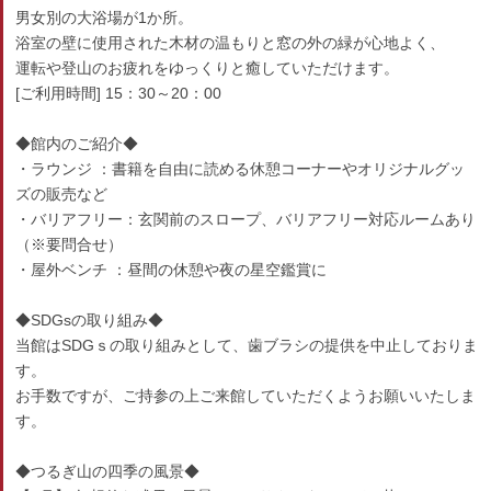
男女別の大浴場が1か所。
浴室の壁に使用された木材の温もりと窓の外の緑が心地よく、
運転や登山のお疲れをゆっくりと癒していただけます。
[ご利用時間] 15：30～20：00
◆館内のご紹介◆
・ラウンジ ：書籍を自由に読める休憩コーナーやオリジナルグッ
ズの販売など
・バリアフリー：玄関前のスロープ、バリアフリー対応ルームあり
（※要問合せ）
・屋外ベンチ ：昼間の休憩や夜の星空鑑賞に
◆SDGsの取り組み◆
当館はSDGｓの取り組みとして、歯ブラシの提供を中止しておりま
す。
お手数ですが、ご持参の上ご来館していただくようお願いいたしま
す。
◆つるぎ山の四季の風景◆