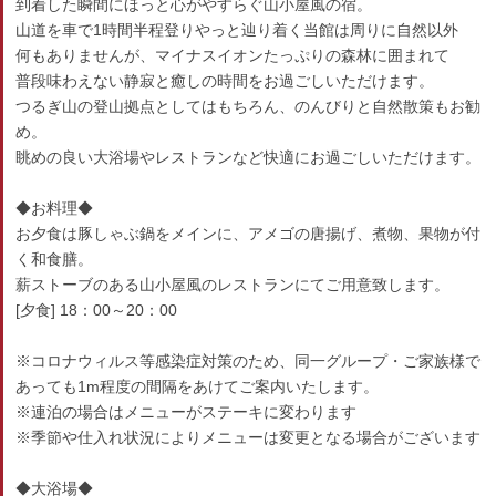
到着した瞬間にほっと心がやすらぐ山小屋風の宿。
山道を車で1時間半程登りやっと辿り着く当館は周りに自然以外
何もありませんが、マイナスイオンたっぷりの森林に囲まれて
普段味わえない静寂と癒しの時間をお過ごしいただけます。
つるぎ山の登山拠点としてはもちろん、のんびりと自然散策もお勧
め。
眺めの良い大浴場やレストランなど快適にお過ごしいただけます。
◆お料理◆
お夕食は豚しゃぶ鍋をメインに、アメゴの唐揚げ、煮物、果物が付
く和食膳。
薪ストーブのある山小屋風のレストランにてご用意致します。
[夕食] 18：00～20：00
※コロナウィルス等感染症対策のため、同一グループ・ご家族様で
あっても1m程度の間隔をあけてご案内いたします。
※連泊の場合はメニューがステーキに変わります
※季節や仕入れ状況によりメニューは変更となる場合がございます
◆大浴場◆