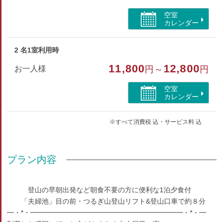
※エレベーターはございません
空室
カレンダー
部屋種別
2 名1室利用時
洋室（ツイン）
11,800
12,800
お一人様
円～
円
部屋特徴
空室
トイレ/禁煙/インターネットができる部屋
カレンダー
※すべて消費税 込・サービス料 込
プラン内容
登山の早朝出発など朝食不要の方に便利な1泊夕食付
「夫婦池」目の前・つるぎ山登山リフト&登山口車で約８分
━・*・━━━━━━━━━━━━━━━━━━━━━━・*・━