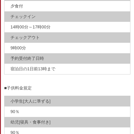
夕食付
チェックイン
14時00分～17時00分
チェックアウト
9時00分
予約受付終了日時
宿泊日の1日前13時まで
■子供料金規定
小学生[大人に準ずる]
90％
幼児[寝具・食事付き]
90％