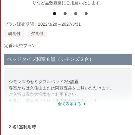
りなど品数豊富にご用意いたします。
プラン販売期間：2022/3/28～2027/3/31
朝食付
夕食付
定番♪天空プラン！
ベッドタイプ和室８畳（シモンズ２台）
シモンズのセミダブルベッド2台設置
客室からは久住山または阿蘇五岳をご覧いただけます。
ご入浴は温泉大浴場をご利用下さい。
※冬は、露天風呂を休止する場合がございます。
★WiFi利用可
★2025/7より、個別空調に変更いたしました。
2 名1室利用時
部屋種別