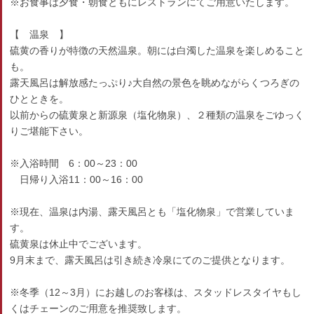
※お食事は夕食・朝食ともにレストランにてご用意いたします。
【 温泉 】
硫黄の香りが特徴の天然温泉。朝には白濁した温泉を楽しめること
も。
露天風呂は解放感たっぷり♪大自然の景色を眺めながらくつろぎの
ひとときを。
以前からの硫黄泉と新源泉（塩化物泉）、２種類の温泉をごゆっく
りご堪能下さい。
※入浴時間 6：00～23：00
日帰り入浴11：00～16：00
※現在、温泉は内湯、露天風呂とも「塩化物泉」で営業していま
す。
硫黄泉は休止中でございます。
9月末まで、露天風呂は引き続き冷泉にてのご提供となります。
※冬季（12～3月）にお越しのお客様は、スタッドレスタイヤもし
くはチェーンのご用意を推奨致します。