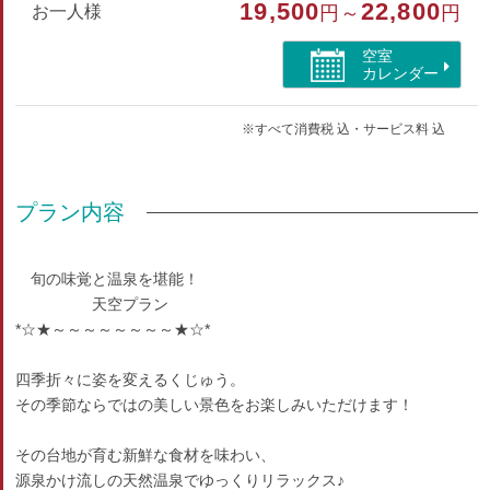
19,500
22,800
お一人様
円～
円
和室
空室
部屋特徴
カレンダー
トイレ/禁煙/インターネットができる部屋/洗浄機付トイ
※すべて消費税 込・サービス料 込
レ/山が見える
プラン内容
旬の味覚と温泉を堪能！
天空プラン
*☆★～～～～～～～～★☆*
四季折々に姿を変えるくじゅう。
その季節ならではの美しい景色をお楽しみいただけます！
その台地が育む新鮮な食材を味わい、
源泉かけ流しの天然温泉でゆっくりリラックス♪