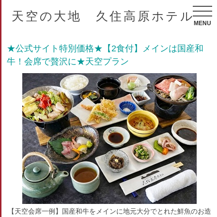
天空の大地 久住高原ホテル
MENU
★公式サイト特別価格★【2食付】メインは国産和
牛！会席で贅沢に★天空プラン
【天空会席一例】国産和牛をメインに地元大分でとれた鮮魚のお造