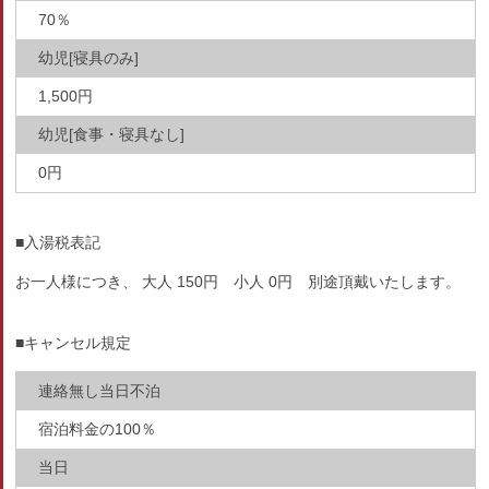
70％
幼児[寝具のみ]
1,500円
幼児[食事・寝具なし]
0円
■入湯税表記
お一人様につき、 大人 150円 小人 0円 別途頂戴いたします。
■キャンセル規定
連絡無し当日不泊
宿泊料金の100％
当日