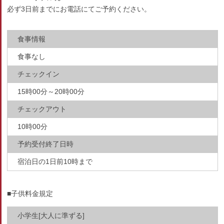
必ず3日前までにお電話にてご予約ください。
食事情報
食事なし
チェックイン
15時00分～20時00分
チェックアウト
10時00分
予約受付終了日時
宿泊日の1日前10時まで
■子供料金規定
小学生[大人に準ずる]