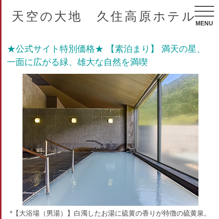
天空の大地 久住高原ホテル
MENU
★公式サイト特別価格★ 【素泊まり】 満天の星、
一面に広がる緑、雄大な自然を満喫
*【大浴場（男湯）】白濁したお湯に硫黄の香りが特徴の硫黄泉。