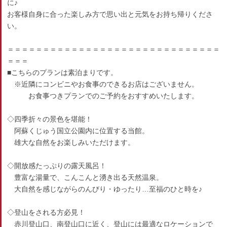
に♪
お客様自身に合った楽しみ方で思い出と元気をお持ち帰りくださ
い。
＝＝＝＝＝＝＝＝＝＝＝＝＝＝＝＝＝＝＝＝＝＝＝＝＝＝＝＝＝＝
＝＝＝
■こちらのプランは素泊まりです。
※近隣にコンビニやお食事のできるお店はございません。
お食事つきプランでのご予約をおすすめいたします。
◇四季折々の景色を堪能！
阿蘇くじゅう国立公園内に位置する当館。
雄大な自然をお楽しみいただけます。
◇開放感たっぷりの露天風呂！
豊富な湯量で、こんこんと湧き出る天然温泉。
大自然を感じながらのんびり・ゆったり…至福のひと時を♪
◇登山をされる方必見！
赤川登山口、南登山口に近く、登山には最適なロケーションで