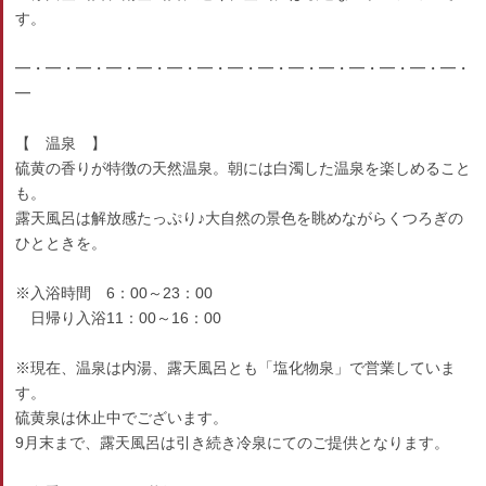
す。
━・━・━・━・━・━・━・━・━・━・━・━・━・━・━・
━
【 温泉 】
硫黄の香りが特徴の天然温泉。朝には白濁した温泉を楽しめること
も。
露天風呂は解放感たっぷり♪大自然の景色を眺めながらくつろぎの
ひとときを。
※入浴時間 6：00～23：00
日帰り入浴11：00～16：00
※現在、温泉は内湯、露天風呂とも「塩化物泉」で営業していま
す。
硫黄泉は休止中でございます。
9月末まで、露天風呂は引き続き冷泉にてのご提供となります。