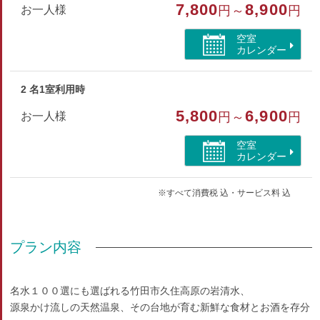
7,800
8,900
お一人様
円～
円
和室
空室
部屋特徴
カレンダー
トイレ/禁煙/インターネットができる部屋/洗浄機付トイ
レ/山が見える
2 名1室利用時
5,800
6,900
お一人様
円～
円
空室
カレンダー
※すべて消費税 込・サービス料 込
プラン内容
名水１００選にも選ばれる竹田市久住高原の岩清水、
源泉かけ流しの天然温泉、その台地が育む新鮮な食材とお酒を存分