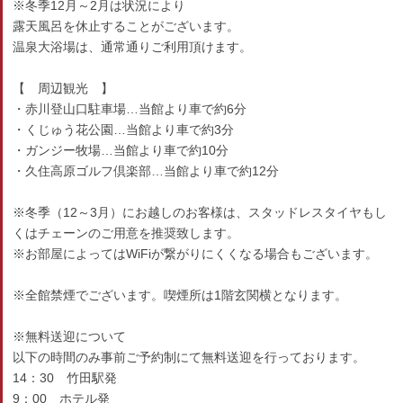
※冬季12月～2月は状況により
露天風呂を休止することがございます。
温泉大浴場は、通常通りご利用頂けます。
【 周辺観光 】
・赤川登山口駐車場…当館より車で約6分
・くじゅう花公園…当館より車で約3分
・ガンジー牧場…当館より車で約10分
・久住高原ゴルフ倶楽部…当館より車で約12分
※冬季（12～3月）にお越しのお客様は、スタッドレスタイヤもし
くはチェーンのご用意を推奨致します。
※お部屋によってはWiFiが繋がりにくくなる場合もございます。
※全館禁煙でございます。喫煙所は1階玄関横となります。
※無料送迎について
以下の時間のみ事前ご予約制にて無料送迎を行っております。
14：30 竹田駅発
9：00 ホテル発