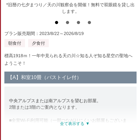
*旧暦の七夕まつり／天の川観察会を開催！無料で双眼鏡を貸し出
します。
プラン販売期間：2023/8/22～2026/8/19
朝食付
夕食付
標高1918ｍ！一年中見られる天の川☆知る人ぞ知る星空の聖地へ
ようこそ！
【A】和室10畳（バストイレ付）
中央アルプスまたは南アルプスを望むお部屋。
2階または3階のご案内となります。
■全室Wi-Fi利用可能（一部つながりにくいお部屋もございま
す）