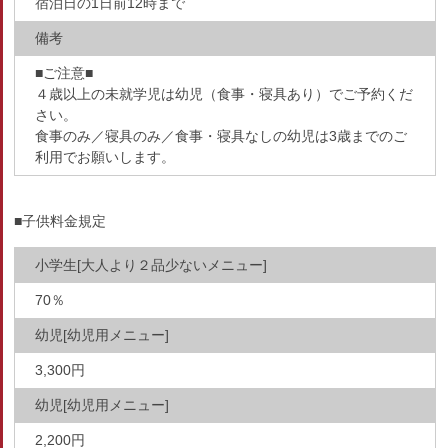
宿泊日の1日前12時まで
備考
■ご注意■
４歳以上の未就学児は幼児（食事・寝具あり）でご予約くだ
さい。
食事のみ／寝具のみ／食事・寝具なしの幼児は3歳までのご
利用でお願いします。
■子供料金規定
小学生[大人より２品少ないメニュー]
70％
幼児[幼児用メニュー]
3,300円
幼児[幼児用メニュー]
2,200円