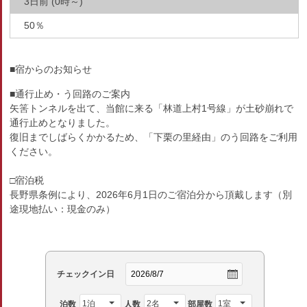
3日前 (0時～)
50％
■宿からのお知らせ
■通行止め・う回路のご案内
矢筈トンネルを出て、当館に来る「林道上村1号線」が土砂崩れで
通行止めとなりました。
復旧までしばらくかかるため、「下栗の里経由」のう回路をご利用
ください。
□宿泊税
長野県条例により、2026年6月1日のご宿泊分から頂戴します（別
途現地払い：現金のみ）
チェックイン日
泊数
人数
部屋数