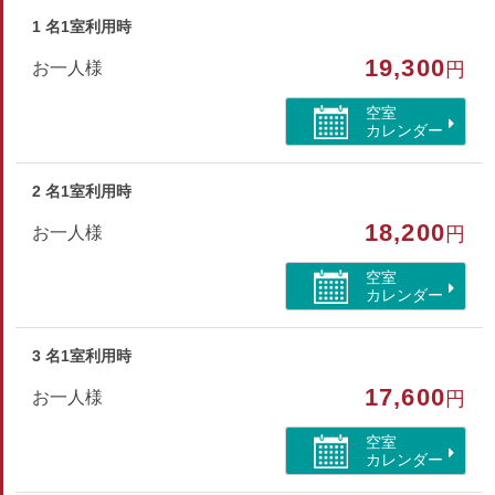
■アメニティ
バスタオル・フェイスタオル・浴衣・お茶セット
1 名1室利用時
19,300
お一人様
円
※歯ブラシ・髭剃り・ヘアキャップ・くしはご希望の場合フロ
ントにてお渡しいたします。
空室
※客室に冷蔵庫はございません。
カレンダー
部屋種別
2 名1室利用時
和室
18,200
お一人様
円
部屋特徴
空室
カレンダー
バス/トイレ/禁煙/インターネットができる部屋/洗浄機
付トイレ/山が見える
3 名1室利用時
17,600
お一人様
円
空室
カレンダー