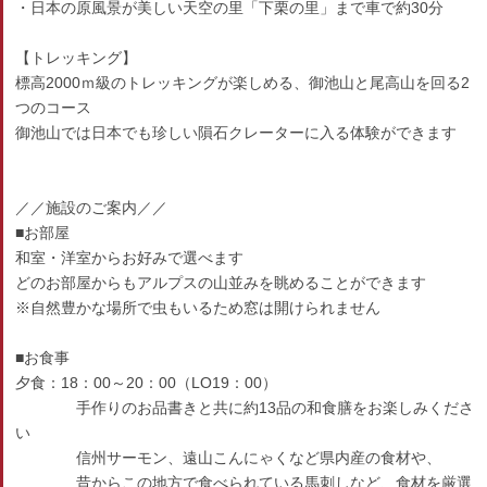
・日本の原風景が美しい天空の里「下栗の里」まで車で約30分
【トレッキング】
標高2000ｍ級のトレッキングが楽しめる、御池山と尾高山を回る2
つのコース
御池山では日本でも珍しい隕石クレーターに入る体験ができます
／／施設のご案内／／
■お部屋
和室・洋室からお好みで選べます
どのお部屋からもアルプスの山並みを眺めることができます
※自然豊かな場所で虫もいるため窓は開けられません
■お食事
夕食：18：00～20：00（LO19：00）
手作りのお品書きと共に約13品の和食膳をお楽しみくださ
い
信州サーモン、遠山こんにゃくなど県内産の食材や、
昔からこの地方で食べられている馬刺しなど、食材を厳選