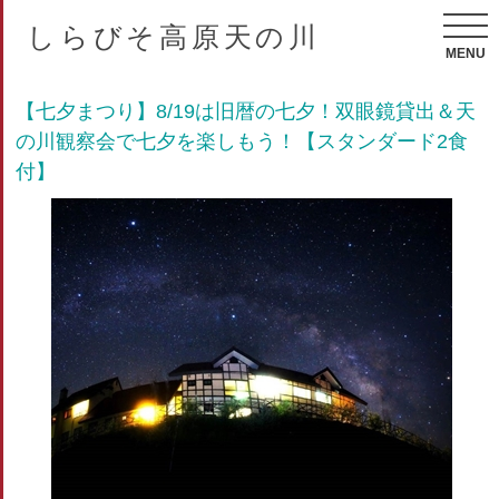
しらびそ高原天の川
MENU
【七夕まつり】8/19は旧暦の七夕！双眼鏡貸出＆天
の川観察会で七夕を楽しもう！【スタンダード2食
付】