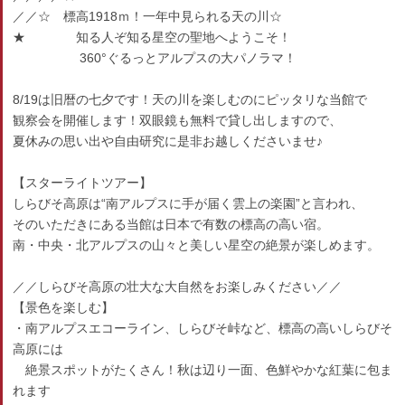
／／☆ 標高1918ｍ！一年中見られる天の川☆
★ 知る人ぞ知る星空の聖地へようこそ！
360°ぐるっとアルプスの大パノラマ！
8/19は旧暦の七夕です！天の川を楽しむのにピッタリな当館で
観察会を開催します！双眼鏡も無料で貸し出しますので、
夏休みの思い出や自由研究に是非お越しくださいませ♪
【スターライトツアー】
しらびそ高原は“南アルプスに手が届く雲上の楽園”と言われ、
そのいただきにある当館は日本で有数の標高の高い宿。
南・中央・北アルプスの山々と美しい星空の絶景が楽しめます。
／／しらびそ高原の壮大な大自然をお楽しみください／／
【景色を楽しむ】
・南アルプスエコーライン、しらびそ峠など、標高の高いしらびそ
高原には
絶景スポットがたくさん！秋は辺り一面、色鮮やかな紅葉に包ま
れます