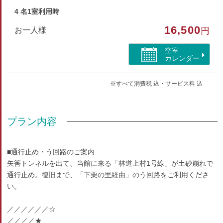
4 名1室利用時
16,500
お一人様
円
空室
カレンダー
※すべて消費税 込・サービス料 込
プラン内容
■通行止め・う回路のご案内
矢筈トンネルを出て、当館に来る「林道上村1号線」が土砂崩れで
通行止め。復旧まで、「下栗の里経由」のう回路をご利用くださ
い。
／／／／／／☆
／／／／★